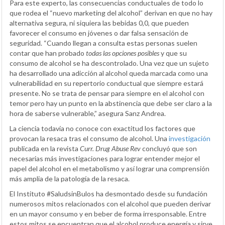
Para este experto, las consecuencias conductuales de todo lo
que rodea el “nuevo marketing del alcohol” derivan en que no hay
alternativa segura, ni siquiera las bebidas 0,0, que pueden
favorecer el consumo en jóvenes o dar falsa sensación de
seguridad. “Cuando llegan a consulta estas personas suelen
contar que han probado
todas las opciones posibles
y que su
consumo de alcohol se ha descontrolado. Una vez que un sujeto
ha desarrollado una adicción al alcohol queda marcada como una
vulnerabilidad en su repertorio conductual que siempre estará
presente. No se trata de pensar para siempre en el alcohol con
temor pero hay un punto en la abstinencia que debe ser claro a la
hora de saberse vulnerable,” asegura Sanz Andrea.
La ciencia todavía no conoce con exactitud los factores que
provocan la resaca tras el consumo de alcohol. Una
investigación
publicada en la revista
Curr. Drug Abuse Rev
concluyó que son
necesarias más investigaciones para lograr entender mejor el
papel del alcohol en el metabolismo y así lograr una comprensión
más amplia de la patología de la resaca.
El Instituto #SaludsinBulos ha desmontado desde su fundación
numerosos mitos relacionados con el alcohol que pueden derivar
en un mayor consumo y en beber de forma irresponsable. Entre
estos mitos se encuentran que el alcohol produce energía y sirve