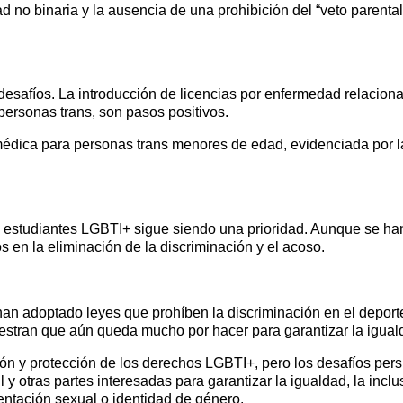
dad no binaria y la ausencia de una prohibición del “veto parent
safíos. La introducción de licencias por enfermedad relacionad
personas trans, son pasos positivos.
n médica para personas trans menores de edad, evidenciada por 
tra estudiantes LGBTI+ sigue siendo una prioridad. Aunque se h
 en la eliminación de la discriminación y el acoso.
an adoptado leyes que prohíben la discriminación en el deporte 
muestran que aún queda mucho por hacer para garantizar la igua
 y protección de los derechos LGBTI+, pero los desafíos persi
l y otras partes interesadas para garantizar la igualdad, la inc
entación sexual o identidad de género.