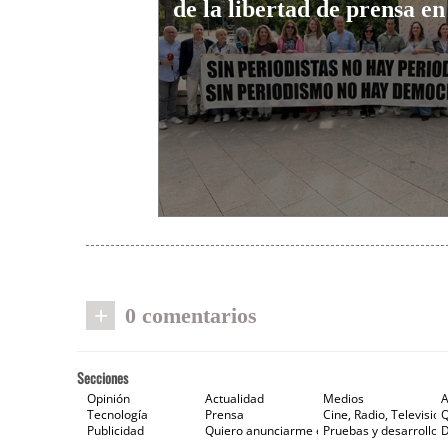
de la libertad de prensa en
+
0 comentarios
Secciones
Opinión
Actualidad
Medios
A
Tecnología
Prensa
Cine, Radio, Televisión
Publicidad
Quiero anunciarme en Gaceta de Prensa
Pruebas y desarrollos
D