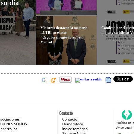
 su día
Ministros destacan la memoria
Condena por el asesi
LGTBI en el acto
mujer y su hijo en Va
"Orgullosamente libres" en
Madrid
Contacto
sociaciones
Contacto
Política de 
 e Internet
QUÍENES SOMOS
Hemeroteca
Aviso Legal
esarrollos
Índice temático
Sitemap News