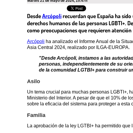
martes 21 de mayo de 2024
,
15:47h
Desde
Arcópoli
recuerdan que España ha sido u
derechos humanos de las personas LGBTI+. Desde
como preocupaciones que requieren atención 
Arcópoli
ha analizado el Informe Anual de la Situ
Asia Central 2024, realizado por ILGA-EUROPA.
"Desde Arcópoli, instamos a las autoridad
personas, independientemente de su orie
de la comunidad LGTBI+ para construir un
Asilo
Un tema crucial para muchas personas LGBTI+, ha 
Ministerio del Interior. A pesar de que el 10% de 
sobre la eficacia del sistema para proteger a esta
Familia
La aprobación de la ley LGTBI+ ha permitido que 