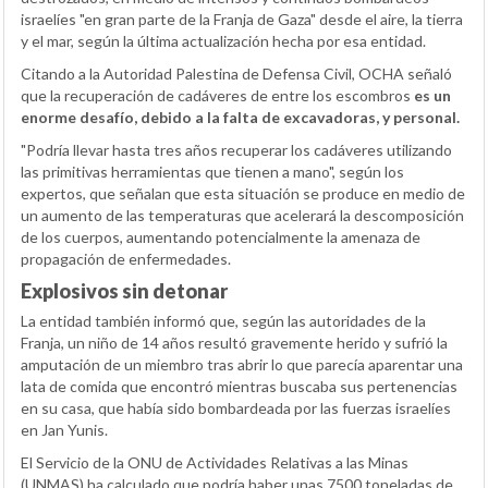
israelíes "en gran parte de la Franja de Gaza" desde el aire, la tierra
y el mar, según la última actualización hecha por esa entidad.
Citando a la Autoridad Palestina de Defensa Civil, OCHA señaló
que la recuperación de cadáveres de entre los escombros
es un
enorme desafío, debido a la falta de excavadoras, y personal.
"Podría llevar hasta tres años recuperar los cadáveres utilizando
las primitivas herramientas que tienen a mano", según los
expertos, que señalan que esta situación se produce en medio de
un aumento de las temperaturas que acelerará la descomposición
de los cuerpos, aumentando potencialmente la amenaza de
propagación de enfermedades.
Explosivos sin detonar
La entidad también informó que, según las autoridades de la
Franja, un niño de 14 años resultó gravemente herido y sufrió la
amputación de un miembro tras abrir lo que parecía aparentar una
lata de comida que encontró mientras buscaba sus pertenencias
en su casa, que había sido bombardeada por las fuerzas israelíes
en Jan Yunis.
El Servicio de la ONU de Actividades Relativas a las Minas
(UNMAS) ha calculado que podría haber unas 7500 toneladas de