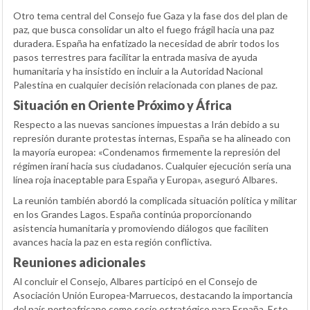
Otro tema central del Consejo fue Gaza y la fase dos del plan de
paz, que busca consolidar un alto el fuego frágil hacia una paz
duradera. España ha enfatizado la necesidad de abrir todos los
pasos terrestres para facilitar la entrada masiva de ayuda
humanitaria y ha insistido en incluir a la Autoridad Nacional
Palestina en cualquier decisión relacionada con planes de paz.
Situación en Oriente Próximo y África
Respecto a las nuevas sanciones impuestas a Irán debido a su
represión durante protestas internas, España se ha alineado con
la mayoría europea: «Condenamos firmemente la represión del
régimen iraní hacia sus ciudadanos. Cualquier ejecución sería una
línea roja inaceptable para España y Europa», aseguró Albares.
La reunión también abordó la complicada situación política y militar
en los Grandes Lagos. España continúa proporcionando
asistencia humanitaria y promoviendo diálogos que faciliten
avances hacia la paz en esta región conflictiva.
Reuniones adicionales
Al concluir el Consejo, Albares participó en el Consejo de
Asociación Unión Europea-Marruecos, destacando la importancia
del país norteafricano como socio estratégico para España. Este