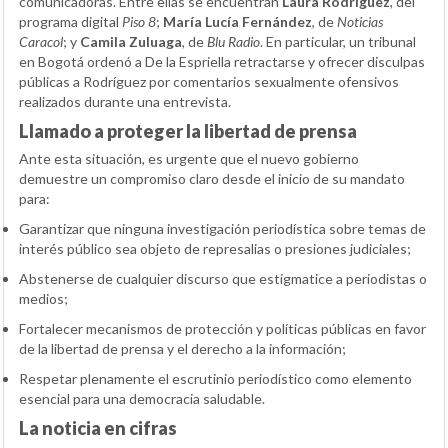
comunicadoras. Entre ellas se encuentran
Laura Rodríguez
, del
programa digital
Piso 8
;
María Lucía Fernández
, de
Noticias
Caracol
; y
Camila Zuluaga
, de
Blu Radio
. En particular, un tribunal
en Bogotá ordenó a De la Espriella retractarse y ofrecer disculpas
públicas a Rodríguez por comentarios sexualmente ofensivos
realizados durante una entrevista.
Llamado a proteger la libertad de prensa
Ante esta situación, es urgente que el nuevo gobierno
demuestre un compromiso claro desde el inicio de su mandato
para:
Garantizar que ninguna investigación periodística sobre temas de
interés público sea objeto de represalias o presiones judiciales;
Abstenerse de cualquier discurso que estigmatice a periodistas o
medios;
Fortalecer mecanismos de protección y políticas públicas en favor
de la libertad de prensa y el derecho a la información;
Respetar plenamente el escrutinio periodístico como elemento
esencial para una democracia saludable.
La noticia en cifras