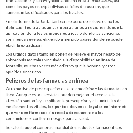
transacciones y la navegación anónima en la
internet oscura
, así
como los pagos en criptodivisas difíciles de rastrear, que
aumentan las dificultades para los fiscales.
En el informe de la Junta también se pone de relieve cómo
los
delincuentes trasladan sus operaciones a regiones donde la
aplicación de la ley es menos estricta
o donde las sanciones
son menos severas, eligiendo a menudo países donde se puede
eludir la extradición.
Los últimos datos también ponen de relieve el mayor riesgo de
sobredosis mortales vinculado a la disponibilidad en línea de
fentanilo, muchas veces más adictivo que la heroína, y otros
opioides sintéticos.
Peligros de las farmacias en línea
Otro motivo de preocupación es la telemedicina y las farmacias en
línea. Aunque estos servicios pueden mejorar el acceso a la
atención sanitaria y simplificar la prescripción y el suministro de
medicamentos vitales,
los puntos de venta ilegales en internet
que venden fármacos sin receta
directamente a los
consumidores conllevan riesgos para la salud.
Se calcula que el comercio mundial de productos farmacéuticos