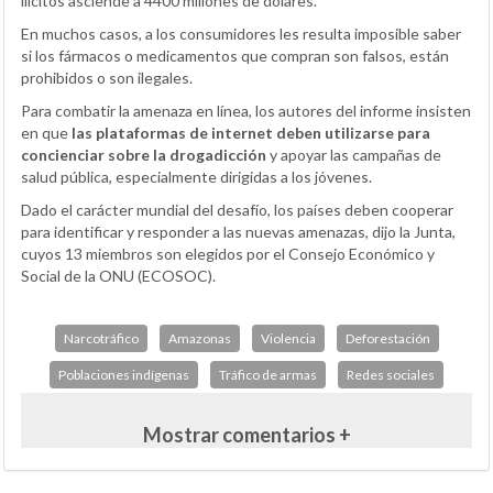
ilícitos asciende a 4400 millones de dólares.
En muchos casos, a los consumidores les resulta imposible saber
si los fármacos o medicamentos que compran son falsos, están
prohibidos o son ilegales.
Para combatir la amenaza en línea, los autores del informe insisten
en que
las plataformas de internet deben utilizarse para
concienciar sobre la drogadicción
y apoyar las campañas de
salud pública, especialmente dirigidas a los jóvenes.
Dado el carácter mundial del desafío, los países deben cooperar
para identificar y responder a las nuevas amenazas, dijo la Junta,
cuyos 13 miembros son elegidos por el Consejo Económico y
Social de la ONU (ECOSOC).
Narcotráfico
Amazonas
Violencia
Deforestación
Poblaciones indígenas
Tráfico de armas
Redes sociales
Mostrar comentarios +