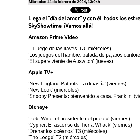
miércoles 14 de febrero de 2024
,
13:04h
Llega el "día del amor" y con él, todos los est
SkyShowtime. ¡Vamos allá!
Amazon Prime Video
'El juego de las llaves' T3 (miércoles)
'Los juegos del hambre: balada de pájaros cantores
'El superviviente de Auswitch' (jueves)
Apple TV+
'New England Patriots: La dinastía' (viernes)
'New Look' (miércoles)
'Snoopy Presenta: bienvenido a casa, Franklin' (vi
Disney+
'Bobi Wine: el presidente del pueblo' (viernes)
'Cypher: El ascenso de Tierra Whack' (viernes)
'Drenar los océanos' T3 (miércoles)
'The Lodge' T2 (miércoles)