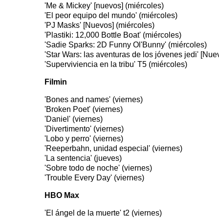
'Me & Mickey' [nuevos] (miércoles)
'El peor equipo del mundo' (miércoles)
'PJ Masks' [Nuevos] (miércoles)
'Plastiki: 12,000 Bottle Boat' (miércoles)
'Sadie Sparks: 2D Funny Ol'Bunny' (miércoles)
'Star Wars: las aventuras de los jóvenes jedi' [Nue
'Superviviencia en la tribu' T5 (miércoles)
Filmin
'Bones and names' (viernes)
'Broken Poet' (viernes)
'Daniel' (viernes)
'Divertimento' (viernes)
'Lobo y perro' (viernes)
'Reeperbahn, unidad especial' (viernes)
'La sentencia' (jueves)
'Sobre todo de noche' (viernes)
'Trouble Every Day' (viernes)
HBO Max
'El ángel de la muerte' t2 (viernes)