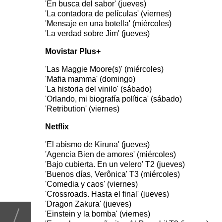
'En busca del sabor' (jueves)
'La contadora de películas' (viernes)
'Mensaje en una botella' (miércoles)
'La verdad sobre Jim' (jueves)
Movistar Plus+
'Las Maggie Moore(s)' (miércoles)
'Mafia mamma' (domingo)
'La historia del vinilo' (sábado)
'Orlando, mi biografía política' (sábado)
'Retribution' (viernes)
Netflix
'El abismo de Kiruna' (jueves)
'Agencia Bien de amores' (miércoles)
'Bajo cubierta. En un velero' T2 (jueves)
'Buenos días, Verônica' T3 (miércoles)
'Comedia y caos' (viernes)
'Crossroads. Hasta el final' (jueves)
'Dragon Zakura' (jueves)
'Einstein y la bomba' (viernes)