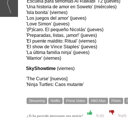
'Escuela para señoritas Al Rawabi' T2 (jueves)
'Una historia de amor en Soweto' (miércoles)
'Isla bonita' (viernes)
'Los juegos del amor' (jueves)
'Love Simon' (jueves)
'(P)ícaro. El pequeño Nicolás' (jueves)
'Preparadas, listas, ¡amor!' (jueves)
'El puente maldito: Ritual' (viernes)
'El show de Vince Staples' (jueves)
'La última familia ninja' (jueves)
'Warrior' (viernes)
SkyShowtime
(viernes)
'The Curse' [nuevos]
'Ninja Turtles: Caos mutante'
Streaming
Netflix
Prime Video
HBO Max
Filmin
Si (
0
)
No(
0
)
¿Te ha parecido interesante esta noticia?