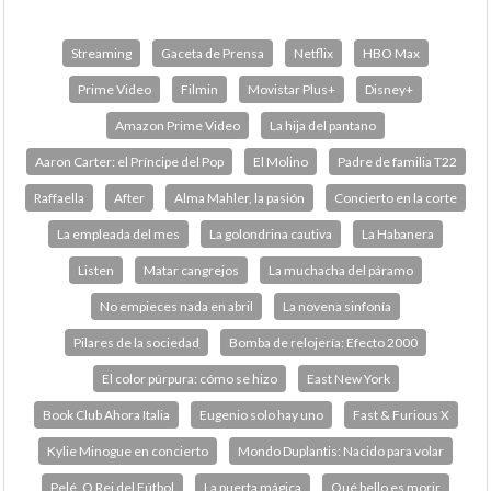
Streaming
Gaceta de Prensa
Netflix
HBO Max
Prime Video
Filmin
Movistar Plus+
Disney+
Amazon Prime Video
La hija del pantano
Aaron Carter: el Príncipe del Pop
El Molino
Padre de familia T22
Raffaella
After
Alma Mahler, la pasión
Concierto en la corte
La empleada del mes
La golondrina cautiva
La Habanera
Listen
Matar cangrejos
La muchacha del páramo
No empieces nada en abril
La novena sinfonía
Pilares de la sociedad
Bomba de relojería: Efecto 2000
El color púrpura: cómo se hizo
East New York
Book Club Ahora Italia
Eugenio solo hay uno
Fast & Furious X
Kylie Minogue en concierto
Mondo Duplantis: Nacido para volar
Pelé, O Rei del Fútbol
La puerta mágica
Qué bello es morir