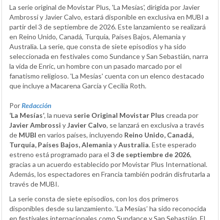
La serie original de Movistar Plus, 'La Mesías', dirigida por Javier
Ambrossi y Javier Calvo, estará disponible en exclusiva en MUBI a
partir del 3 de septiembre de 2026. Este lanzamiento se realizará
en Reino Unido, Canadá, Turquía, Países Bajos, Alemania y
Australia. La serie, que consta de siete episodios y ha sido
seleccionada en festivales como Sundance y San Sebastián, narra
la vida de Enric, un hombre con un pasado marcado por el
fanatismo religioso. 'La Mesías' cuenta con un elenco destacado
que incluye a Macarena García y Cecilia Roth.
Por
Redacción
‘La Mesías’
, la nueva
serie Original Movistar Plus
creada por
Javier Ambrossi
y
Javier Calvo
, se lanzará en exclusiva a través
de
MUBI
en varios países, incluyendo
Reino Unido, Canadá,
Turquía, Países Bajos, Alemania
y
Australia
. Este esperado
estreno está programado para el
3 de septiembre de 2026
,
gracias a un acuerdo establecido por Movistar Plus International.
Además, los espectadores en Francia también podrán disfrutarla a
través de MUBI.
La serie consta de siete episodios, con los dos primeros
disponibles desde su lanzamiento. ‘La Mesías’ ha sido reconocida
en festivales internacionales como Sundance y San Sebastián. El