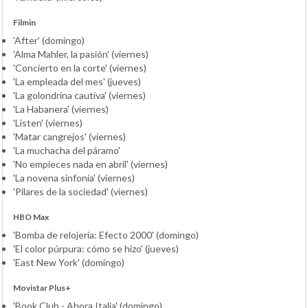
Filmin
'After' (domingo)
'Alma Mahler, la pasión' (viernes)
'Concierto en la corte' (viernes)
'La empleada del mes' (jueves)
'La golondrina cautiva' (viernes)
'La Habanera' (viernes)
'Listen' (viernes)
'Matar cangrejos' (viernes)
'La muchacha del páramo'
'No empieces nada en abril' (viernes)
'La novena sinfonía' (viernes)
'Pilares de la sociedad' (viernes)
HBO Max
'Bomba de relojería: Efecto 2000' (domingo)
'El color púrpura: cómo se hizo' (jueves)
'East New York' (domingo)
Movistar Plus+
'Book Club - Ahora Italia' (domingo)