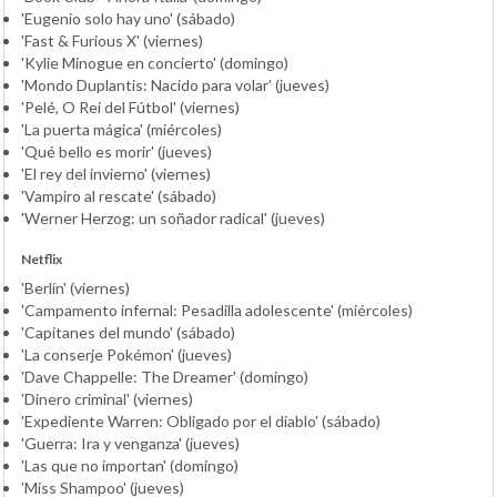
'Eugenio solo hay uno' (sábado)
'Fast & Furious X' (viernes)
'Kylie Minogue en concierto' (domingo)
'Mondo Duplantis: Nacido para volar' (jueves)
'Pelé, O Rei del Fútbol' (viernes)
'La puerta mágica' (miércoles)
'Qué bello es morir' (jueves)
'El rey del invierno' (viernes)
'Vampiro al rescate' (sábado)
'Werner Herzog: un soñador radical' (jueves)
Netflix
'Berlín' (viernes)
'Campamento infernal: Pesadilla adolescente' (miércoles)
'Capitanes del mundo' (sábado)
'La conserje Pokémon' (jueves)
'Dave Chappelle: The Dreamer' (domingo)
'Dinero criminal' (viernes)
'Expediente Warren: Obligado por el diablo' (sábado)
'Guerra: Ira y venganza' (jueves)
'Las que no importan' (domingo)
'Miss Shampoo' (jueves)