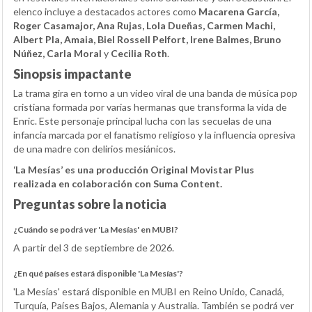
elenco incluye a destacados actores como
Macarena García,
Roger Casamajor, Ana Rujas, Lola Dueñas, Carmen Machi,
Albert Pla, Amaia, Biel Rossell Pelfort, Irene Balmes, Bruno
Núñez, Carla Moral
y
Cecilia Roth
.
Sinopsis impactante
La trama gira en torno a un vídeo viral de una banda de música pop
cristiana formada por varias hermanas que transforma la vida de
Enric. Este personaje principal lucha con las secuelas de una
infancia marcada por el fanatismo religioso y la influencia opresiva
de una madre con delirios mesiánicos.
‘La Mesías’ es una producción Original Movistar Plus
realizada en colaboración con Suma Content.
Preguntas sobre la noticia
¿Cuándo se podrá ver 'La Mesías' en MUBI?
A partir del 3 de septiembre de 2026.
¿En qué países estará disponible 'La Mesías'?
'La Mesías' estará disponible en MUBI en Reino Unido, Canadá,
Turquía, Países Bajos, Alemania y Australia. También se podrá ver