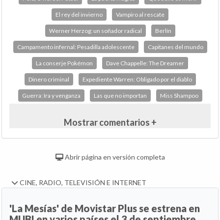
El rey del invierno
Vampiro al rescate
Werner Herzog: un soñador radical
Berlín
Campamento infernal: Pesadilla adolescente
Capitanes del mundo
La conserje Pokémon
Dave Chappelle: The Dreamer
Dinero criminal
Expediente Warren: Obligado por el diablo
Guerra: Ira y venganza
Las que no importan
Miss Shampoo
Mostrar comentarios +
Abrir página en versión completa
CINE, RADIO, TELEVISIÓN E INTERNET
'La Mesías' de Movistar Plus se estrena en
MUBI en varios países el 3 de septiembre