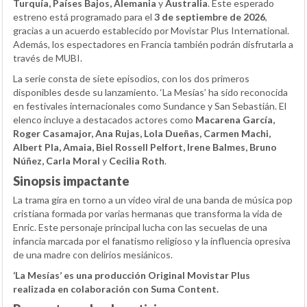
Turquía, Países Bajos, Alemania
y
Australia
. Este esperado
estreno está programado para el
3 de septiembre de 2026
,
gracias a un acuerdo establecido por Movistar Plus International.
Además, los espectadores en Francia también podrán disfrutarla a
través de MUBI.
La serie consta de siete episodios, con los dos primeros
disponibles desde su lanzamiento. ‘La Mesías’ ha sido reconocida
en festivales internacionales como Sundance y San Sebastián. El
elenco incluye a destacados actores como
Macarena García,
Roger Casamajor, Ana Rujas, Lola Dueñas, Carmen Machi,
Albert Pla, Amaia, Biel Rossell Pelfort, Irene Balmes, Bruno
Núñez, Carla Moral
y
Cecilia Roth
.
Sinopsis impactante
La trama gira en torno a un vídeo viral de una banda de música pop
cristiana formada por varias hermanas que transforma la vida de
Enric. Este personaje principal lucha con las secuelas de una
infancia marcada por el fanatismo religioso y la influencia opresiva
de una madre con delirios mesiánicos.
‘La Mesías’ es una producción Original Movistar Plus
realizada en colaboración con Suma Content.