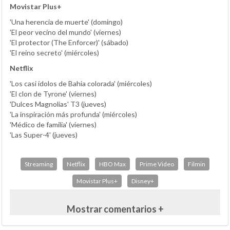
Movistar Plus+
'Una herencia de muerte' (domingo)
'El peor vecino del mundo' (viernes)
'El protector (The Enforcer)' (sábado)
'El reino secreto' (miércoles)
Netflix
'Los casi ídolos de Bahía colorada' (miércoles)
'El clon de Tyrone' (viernes)
'Dulces Magnolias' T3 (jueves)
'La inspiración más profunda' (miércoles)
'Médico de familia' (viernes)
'Las Super-4' (jueves)
Streaming
Netflix
HBO Max
Prime Video
Filmin
Movistar Plus+
Disney+
Mostrar comentarios +