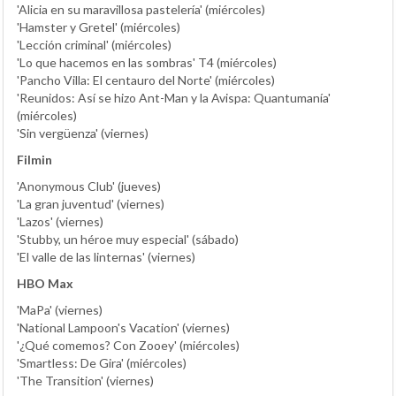
'Alicia en su maravillosa pastelería' (miércoles)
'Hamster y Gretel' (miércoles)
'Lección criminal' (miércoles)
'Lo que hacemos en las sombras' T4 (miércoles)
'Pancho Villa: El centauro del Norte' (miércoles)
'Reunidos: Así se hizo Ant-Man y la Avispa: Quantumanía'
(miércoles)
'Sin vergüenza' (viernes)
Filmin
'Anonymous Club' (jueves)
'La gran juventud' (viernes)
'Lazos' (viernes)
'Stubby, un héroe muy especial' (sábado)
'El valle de las linternas' (viernes)
HBO Max
'MaPa' (viernes)
'National Lampoon's Vacation' (viernes)
'¿Qué comemos? Con Zooey' (miércoles)
'Smartless: De Gira' (miércoles)
'The Transition' (viernes)