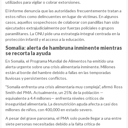
utilizados para vigilar o cobrar extorsiones.
El informe denuncia que las autoridades frecuentemente tratan a
estos niños como delincuentes en lugar de víctimas. En algunos
casos, aquellos sospechosos de colaborar con pandillas han sido
ejecutados extrajudicialmente por fuerzas policiales o grupos
paramilitares. La ONU pide una estrategia integral centrada en la
protección infantil y el acceso a la educación.
Somalia: alerta de hambruna inminente mientras
se recorta la ayuda
En Somalia, el Programa Mundial de Alimentos ha emitido una
alerta urgente sobre una crisis alimentaria inminente. Millones
están al borde del hambre debido a fallas en las temporadas
lluviosas y persistentes conflictos.
"Somalia enfrenta una crisis alimentaria muy compleja", afirmó Ross
Smith del PMA. Actualmente, un 25% de la población —
equivalente a 4.4 millones— enfrenta niveles críticos de
inseguridad alimentaria. La desnutrición aguda afecta a casi dos
millones de niños, con 400,000 en estado severo.
A pesar del grave panorama, el PMA solo puede llegar a una entre
siete personas necesitadas debido a la falta crítica de