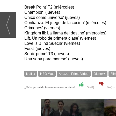
'Break Point' T2 (miércoles)
'Champion' (jueves)
'Chico come universo' (jueves)
'Confianza. El juego de la cocina' (miércoles)
'Crímenes' (viernes)
'Kingdom III: La llama del destino' (miércoles)
'Lift. Un robo de primera clase' (viernes)
'Love is Blind Suecia' (viernes)
'Forst' (jueves)
'Sonic prime' T3 (jueves)
'Una sopa para morirse' (jueves)
Netflix
HBO Max
Amazon Prime Video
Disney+
Fil
Si (
0
)
No(
0
)
¿Te ha parecido interesante esta noticia?