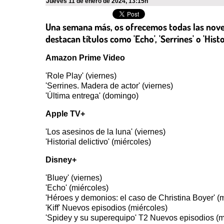
jueves 11 de enero de 2024
,
13:15h
Una semana más, os ofrecemos todas las noveda
destacan títulos como 'Echo', 'Serrines' o 'Histor
Amazon Prime Video
'Role Play' (viernes)
'Serrines. Madera de actor' (viernes)
'Última entrega' (domingo)
Apple TV+
'Los asesinos de la luna' (viernes)
'Historial delictivo' (miércoles)
Disney+
'Bluey' (viernes)
'Echo' (miércoles)
'Héroes y demonios: el caso de Christina Boyer' (
'Kiff' Nuevos episodios (miércoles)
'Spidey y su superequipo' T2 Nuevos episodios (m