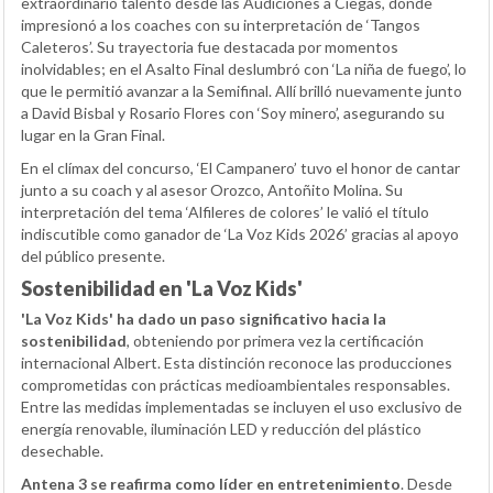
extraordinario talento desde las Audiciones a Ciegas, donde
impresionó a los coaches con su interpretación de ‘Tangos
Caleteros’. Su trayectoria fue destacada por momentos
inolvidables; en el Asalto Final deslumbró con ‘La niña de fuego’, lo
que le permitió avanzar a la Semifinal. Allí brilló nuevamente junto
a David Bisbal y Rosario Flores con ‘Soy minero’, asegurando su
lugar en la Gran Final.
En el clímax del concurso, ‘El Campanero’ tuvo el honor de cantar
junto a su coach y al asesor Orozco, Antoñito Molina. Su
interpretación del tema ‘Alfileres de colores’ le valió el título
indiscutible como ganador de ‘La Voz Kids 2026’ gracias al apoyo
del público presente.
Sostenibilidad en 'La Voz Kids'
'La Voz Kids' ha dado un paso significativo hacia la
sostenibilidad
, obteniendo por primera vez la certificación
internacional Albert. Esta distinción reconoce las producciones
comprometidas con prácticas medioambientales responsables.
Entre las medidas implementadas se incluyen el uso exclusivo de
energía renovable, iluminación LED y reducción del plástico
desechable.
Antena 3 se reafirma como líder en entretenimiento
. Desde