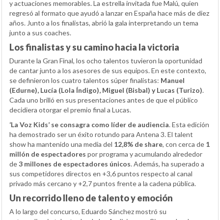
y actuaciones memorables. La estrella invitada fue Malú, quien
regresó al formato que ayudó a lanzar en España hace más de diez
años. Junto a los finalistas, abrió la gala interpretando un tema
junto a sus coaches.
Los finalistas y su camino hacia la victoria
Durante la Gran Final, los ocho talentos tuvieron la oportunidad
de cantar junto a los asesores de sus equipos. En este contexto,
se definieron los cuatro talentos súper finalistas:
Manuel
(Edurne), Lucía (Lola Índigo), Miguel (Bisbal) y Lucas (Turizo)
.
Cada uno brilló en sus presentaciones antes de que el público
decidiera otorgar el premio final a Lucas.
‘La Voz Kids’ se consagra como líder de audiencia
. Esta edición
ha demostrado ser un éxito rotundo para Antena 3. El talent
show ha mantenido una media del
12,8% de share
, con cerca de
1
millón de espectadores
por programa y acumulando alrededor
de
3 millones de espectadores únicos
. Además, ha superado a
sus competidores directos en +3,6 puntos respecto al canal
privado más cercano y +2,7 puntos frente a la cadena pública.
Un recorrido lleno de talento y emoción
A lo largo del concurso, Eduardo Sánchez mostró su