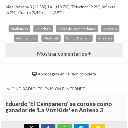
Mes:
Antena 3 (12,5%), La 1 (10,7%), Telecinco (9,2%), laSexta
(6,2%), Cuatro (5,4%), La 2 (2,9%).
Audiencias
Telecinco
La isla de las tentaciones
Antena 3
Informativos
Mediaset
Sandra Barneda
Ana Rosa
Mostrar comentarios +
Abrir página en versión completa
CINE, RADIO, TELEVISIÓN E INTERNET
Eduardo 'El Campanero' se corona como
ganador de 'La Voz Kids' en Antena 3