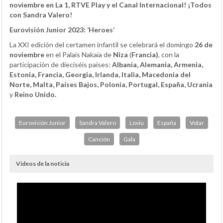
noviembre en La 1, RTVE Play y el Canal Internacional! ¡Todos
con Sandra Valero!
Eurovisión Junior 2023: ‘Heroes’
La XXI edición del certamen infantil se celebrará el domingo
26 de
noviembre
en el Palais Nakaïa de
Niza
(
Francia)
, con la
participación de dieciséis países:
Albania, Alemania, Armenia,
Estonia, Francia, Georgia, Irlanda, Italia, Macedonia del
Norte, Malta, Países Bajos, Polonia, Portugal, España, Ucrania
y
Reino Unido.
Eurovisión Junior
Sandra Valero
Loviu
España
Votar
Canción
Gala
Videos de la noticia