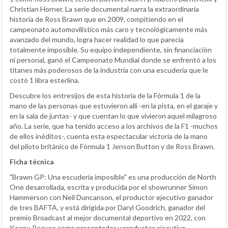
Christian Horner. La serie documental narra la extraordinaria
historia de Ross Brawn que en 2009, compitiendo en el
campeonato automovilístico más caro y tecnológicamente más
avanzado del mundo, logra hacer realidad lo que parecía
totalmente imposible. Su equipo independiente, sin financiación
ni personal, ganó el Campeonato Mundial donde se enfrentó a los
titanes más poderosos de la industria con una escudería que le
costó 1 libra esterlina.
Descubre los entresijos de esta historia de la Fórmula 1 de la
mano de las personas que estuvieron allí -en la pista, en el garaje y
en la sala de juntas- y que cuentan lo que vivieron aquel milagroso
año. La serie, que ha tenido acceso a los archivos de la F1 -muchos
de ellos inéditos-, cuenta esta espectacular victoria de la mano
del piloto británico de Fórmula 1 Jenson Button y de Ross Brawn.
Ficha técnica
"Brawn GP: Una escudería imposible" es una producción de North
One desarrollada, escrita y producida por el showrunner Simon
Hammerson con Neil Duncanson, el productor ejecutivo ganador
de tres BAFTA, y está dirigida por Daryl Goodrich, ganador del
premio Broadcast al mejor documental deportivo en 2022, con
Keanu Reeves como presentador y productor ejecutivo.