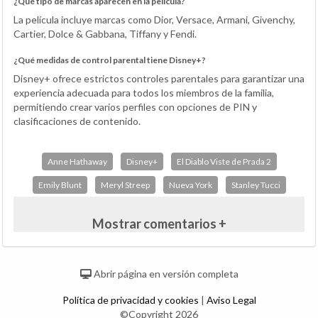
¿Qué tipo de marcas aparecen en la película?
La película incluye marcas como Dior, Versace, Armani, Givenchy,
Cartier, Dolce & Gabbana, Tiffany y Fendi.
¿Qué medidas de control parental tiene Disney+?
Disney+ ofrece estrictos controles parentales para garantizar una
experiencia adecuada para todos los miembros de la familia,
permitiendo crear varios perfiles con opciones de PIN y
clasificaciones de contenido.
Anne Hathaway
Disney+
El Diablo Viste de Prada 2
Emily Blunt
Meryl Streep
Nueva York
Stanley Tucci
Mostrar comentarios +
Abrir página en versión completa
Política de privacidad y cookies
|
Aviso Legal
©Copyright 2026