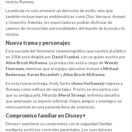
revista Runway.
La película no solo promete un derroche de estilo, sino que
también incluye marcas emblemáticas como Dior, Versace, Armani
y Givenchy. Además, los espectadores podrán disfrutar de
cameos de reconocidas personalidades del mundo de la moda y la
música.
Nueva trama y personajes
Esta secuela del fenómeno cinematográfico que cautivó al público
en 2006 está dirigida por
David Frankel
, con un guion escrito por
Aline Brosh McKenna
. La producción está a cargo de
Wendy
Finerman
, mientras que el equipo ejecutivo incluye a
Michael
Bederman
,
Karen Rosenfelt
y
Aline Brosh McKenna
.
En esta nueva entrega, Andy Sachs (
Anne Hathaway
) regresa a
Runway como editora de reportajes. Pronto se encuentra con
que su antigua jefa, Miranda (
Meryl Streep
), enfrenta desafíos
que amenazan su imperio editorial. Viejos amigos y enemigos se
reencuentran en una pasarela llena de sorpresas.
Compromiso familiar en Disney+
Disney+ mantiene su compromiso con la seguridad familiar
mediante estrictos controles parentales. Los suscriptores