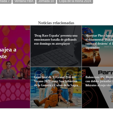
rnada 7
Ventana FIBA
Jornada 10
Copa de la Reina 2024
Noticias relacionadas
'Drag Race España' presenta una
Movistar Plus+ lanza
emocionante batalla de girlbands
el documental 'Dakar
este domingo en atresplayer
contra el desierto' el 
septiembre
ajea a
ste
Gran final de 'El Grand Prix del
Baloncesto TV: Dicie
Verano 2025' entre San Sebastián
con dobles jornadas y
de la Gomera y Cubas de la Sagra
lideratos al rojo vivo