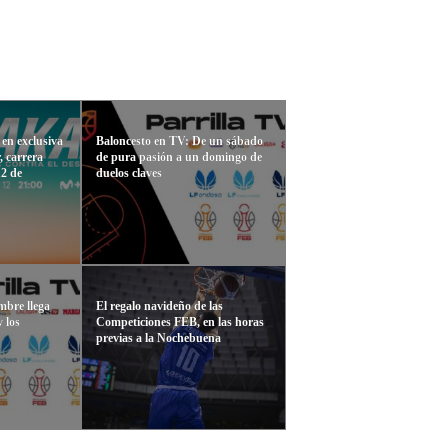
 en exclusiva
Baloncesto en TV: De un sábado
, carrera
de pura pasión a un domingo de
12 de
duelos claves
mbre llega
El regalo navideño de las
 los
Competiciones FEB, en las horas
previas a la Nochebuena