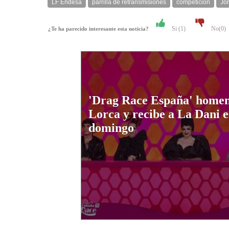
LF Endesa
parrilla de retransmisiones
competición
Jo
Si (
1
)
No(
0
)
¿Te ha parecido interesante esta noticia?
'Drag Race España' homen
Lorca y recibe a La Dani e
domingo