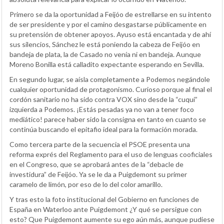
Primero se da la oportunidad a Feijóo de estrellarse en su intento
de ser presidente y por el camino desgastarse públicamente en
su pretensión de obtener apoyos. Ayuso está encantada y de ahí
sus silencios, Sánchez le está poniendo la cabeza de Feijóo en
bandeja de plata, la de Casado no venía ni en bandeja. Aunque
Moreno Bonilla está calladito expectante esperando en Sevilla.
En segundo lugar, se aísla completamente a Podemos negándole
cualquier oportunidad de protagonismo. Curioso porque al final el
cordón sanitario no ha sido contra VOX sino desde la “cuqui”
izquierda a Podemos. ¡Estás pesadas ya no van a tener foco
mediático! parece haber sido la consigna en tanto en cuanto se
continúa buscando el epitafio ideal para la formación morada.
Como tercera parte de la secuencia el PSOE presenta una
reforma exprés del Reglamento para el uso de lenguas cooficiales
en el Congreso, que se aprobará antes de la “debacle de
investidura” de Feijóo. Ya se le da a Puigdemont su primer
caramelo de limón, por eso de lo del color amarillo.
Y tras esto la foto institucional del Gobierno en funciones de
España en Waterloo ante Puigdemont ¿Y qué se persigue con
esto? Que Puigdemont aumente su ego aún más, aunque pudiese