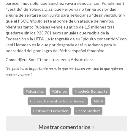
parecer imposible; que Sánchez vaya a negociar con Puigdemont
“vestido” de Yolanda Díaz; que Feijóo ya no tenga posibilidad
alguna de sentarse con Junts para negociar su “desinvestidura” y
que el PSOE
felipista
esté al borde de un ataque de nervios.
Mientras tanto Rubiales vende su ático de 1,5 millones tras
quedarse sin los 925.761 euros anuales que recibía de la
Federación y la UEFA. La fotografía de su “piquito consentido” con
Jeni Hermoso es lo que por desgracia está quedando para la
posteridad del gran logro del fútbol español femenino.
Como dijera Soul Etspes tras leer a Aristóteles:
“En política lo importante no es lo que nos hacen ver, sino lo que quieren
que no veamos”.
Fotografías
Waterloo
Napoleón Bonaparte
Consejo General del Poder Judicial
ABBA
Festival de Eurovisión
Pedro Sánchez
Mostrar comentarios +