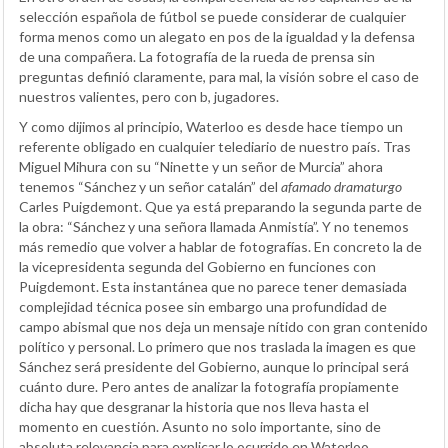
selección española de fútbol se puede considerar de cualquier
forma menos como un alegato en pos de la igualdad y la defensa
de una compañera. La fotografía de la rueda de prensa sin
preguntas definió claramente, para mal, la visión sobre el caso de
nuestros valientes, pero con b, jugadores.
Y como dijimos al principio, Waterloo es desde hace tiempo un
referente obligado en cualquier telediario de nuestro país. Tras
Miguel Mihura con su “Ninette y un señor de Murcia” ahora
tenemos “Sánchez y un señor catalán” del
afamado dramaturgo
Carles Puigdemont. Que ya está preparando la segunda parte de
la obra: “Sánchez y una señora llamada Anmistía”. Y no tenemos
más remedio que volver a hablar de fotografías. En concreto la de
la vicepresidenta segunda del Gobierno en funciones con
Puigdemont. Esta instantánea que no parece tener demasiada
complejidad técnica posee sin embargo una profundidad de
campo abismal que nos deja un mensaje nítido con gran contenido
político y personal. Lo primero que nos traslada la imagen es que
Sánchez será presidente del Gobierno, aunque lo principal será
cuánto dure. Pero antes de analizar la fotografía propiamente
dicha hay que desgranar la historia que nos lleva hasta el
momento en cuestión. Asunto no solo importante, sino de
absoluta relevancia para explicar lo ocurrido en Waterloo.