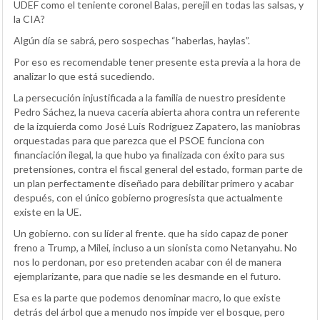
UDEF como el teniente coronel Balas, perejil en todas las salsas, y
la CIA?
Algún día se sabrá, pero sospechas “haberlas, haylas”.
Por eso es recomendable tener presente esta previa a la hora de
analizar lo que está sucediendo.
La persecución injustificada a la familia de nuestro presidente
Pedro Sáchez, la nueva cacería abierta ahora contra un referente
de la izquierda como José Luis Rodríguez Zapatero, las maniobras
orquestadas para que parezca que el PSOE funciona con
financiación ilegal, la que hubo ya finalizada con éxito para sus
pretensiones, contra el fiscal general del estado, forman parte de
un plan perfectamente diseñado para debilitar primero y acabar
después, con el único gobierno progresista que actualmente
existe en la UE.
Un gobierno. con su líder al frente. que ha sido capaz de poner
freno a Trump, a Milei, incluso a un sionista como Netanyahu. No
nos lo perdonan, por eso pretenden acabar con él de manera
ejemplarizante, para que nadie se les desmande en el futuro.
Esa es la parte que podemos denominar macro, lo que existe
detrás del árbol que a menudo nos impide ver el bosque, pero