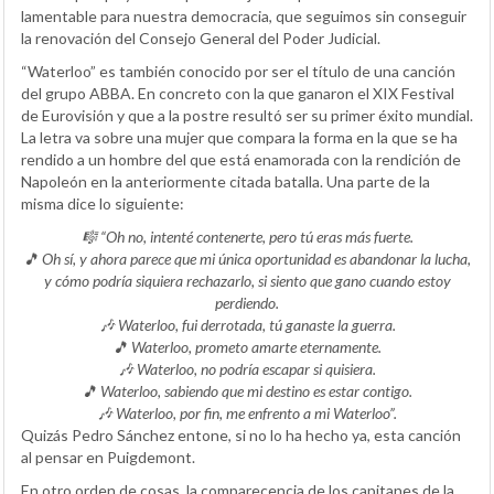
lamentable para nuestra democracia, que seguimos sin conseguir
la renovación del Consejo General del Poder Judicial.
“Waterloo” es también conocido por ser el título de una canción
del grupo ABBA. En concreto con la que ganaron el XIX Festival
de Eurovisión y que a la postre resultó ser su primer éxito mundial.
La letra va sobre una mujer que compara la forma en la que se ha
rendido a un hombre del que está enamorada con la rendición de
Napoleón en la anteriormente citada batalla. Una parte de la
misma dice lo siguiente:
🎼 “Oh no, intenté contenerte, pero tú eras más fuerte.
🎵 Oh sí, y ahora parece que mi única oportunidad es abandonar la lucha,
y cómo podría siquiera rechazarlo, si siento que gano cuando estoy
perdiendo.
🎶 Waterloo, fui derrotada, tú ganaste la guerra.
🎵 Waterloo, prometo amarte eternamente.
🎶 Waterloo, no podría escapar si quisiera.
🎵 Waterloo, sabiendo que mi destino es estar contigo.
🎶 Waterloo, por fin, me enfrento a mi Waterloo”.
Quizás Pedro Sánchez entone, si no lo ha hecho ya, esta canción
al pensar en Puigdemont.
En otro orden de cosas, la comparecencia de los capitanes de la