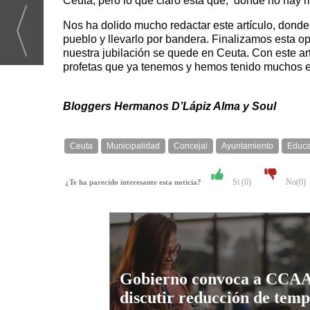
Ceuta, pero lo que claro está que, ‘donde no hay
Nos ha dolido mucho redactar este artículo, donde 
pueblo y llevarlo por bandera. Finalizamos esta o
nuestra jubilación se quede en Ceuta. Con este art
profetas que ya tenemos y hemos tenido muchos en
Bloggers Hermanos D’Lápiz Alma y Soul
Ceuta
Municipalidad
Concejal
Ayuntamiento
Educa
Si (
0
)
No(
0
)
¿Te ha parecido interesante esta noticia?
Gobierno convoca a CCAA
discutir reducción de tem