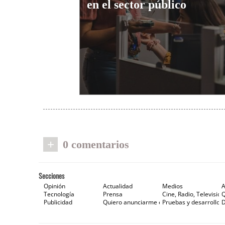
en el sector público
+
0 comentarios
Secciones
Opinión
Actualidad
Medios
A
Tecnología
Prensa
Cine, Radio, Televisión
Publicidad
Quiero anunciarme en Gaceta de Prensa
Pruebas y desarrollos
D