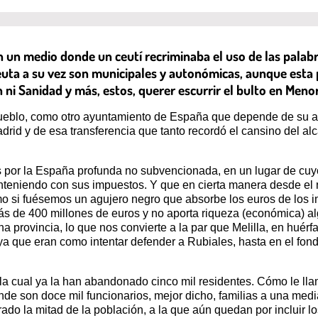
 un medio donde un ceutí recriminaba el uso de las palab
uta a su vez son municipales y autonómicas, aunque esta 
ni Sanidad y más, estos, querer escurrir el bulto en Meno
ueblo, como otro ayuntamiento de España que depende de su a
d y de esa transferencia que tanto recordó el cansino del alca
por la España profunda no subvencionada, en un lugar de cuy
anteniendo con sus impuestos. Y que en cierta manera desde el 
omo si fuésemos un agujero negro que absorbe los euros de los i
de 400 millones de euros y no aporta riqueza (económica) algu
provincia, lo que nos convierte a la par que Melilla, en huérfa
, ya que eran como intentar defender a Rubiales, hasta en el f
a cual ya la han abandonado cinco mil residentes. Cómo le llama
ande son doce mil funcionarios, mejor dicho, familias a una medi
ado la mitad de la población, a la que aún quedan por incluir lo