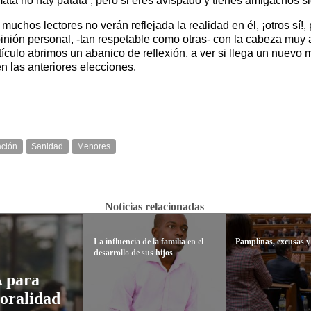
 mata no hay patata’, pero si eres avispado y tienes amigachos
muchos lectores no verán reflejada la realidad en él, ¡otros sí!
pinión personal, -tan respetable como otras- con la cabeza muy
ículo abrimos un abanico de reflexión, a ver si llega un nuevo 
 las anteriores elecciones.
ción
Sanidad
Menores
Noticias relacionadas
La influencia de la familia en el
Pamplinas, excusas y
desarrollo de sus hijos
 para
poralidad