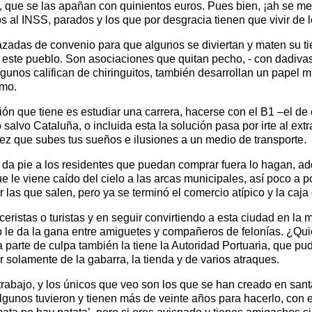
 que se las apañan con quinientos euros. Pues bien, ¡ah se me o
os al INSS, parados y los que por desgracia tienen que vivir de 
azadas de convenio para que algunos se diviertan y maten su t
 este pueblo. Son asociaciones que quitan pecho, - con dadivas 
 algunos califican de chiringuitos, también desarrollan un papel
omo.
ción que tiene es estudiar una carrera, hacerse con el B1 –el de 
alvo Cataluña, o incluida esta la solución pasa por irte al extra
ez que subes tus sueños e ilusiones a un medio de transporte.
, da pie a los residentes que puedan comprar fuera lo hagan, ad
ue le viene caído del cielo a las arcas municipales, así poco a
 las que salen, pero ya se terminó el comercio atípico y la caja
ceristas o turistas y en seguir convirtiendo a esta ciudad en la
 le da la gana entre amiguetes y compañeros de felonías. ¿Qui
a parte de culpa también la tiene la Autoridad Portuaria, que pud
r solamente de la gabarra, la tienda y de varios atraques.
 trabajo, y los únicos que veo son los que se han creado en sant
 algunos tuvieron y tienen más de veinte años para hacerlo, co