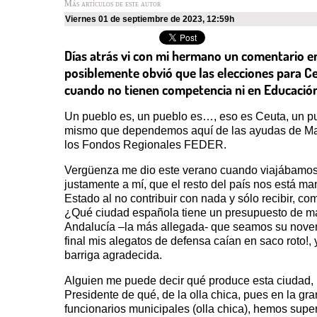
Más artículos de este autor
viernes 01 de septiembre de 2023
,
12:59h
Días atrás vi con mi hermano un comentario en
posiblemente obvió que las elecciones para Ce
cuando no tienen competencia ni en Educación 
Un pueblo es, un pueblo es…, eso es Ceuta, un p
mismo que dependemos aquí de las ayudas de Madri
los Fondos Regionales FEDER.
Vergüenza me dio este verano cuando viajábamos 
justamente a mí, que el resto del país nos está m
Estado al no contribuir con nada y sólo recibir, c
¿Qué ciudad española tiene un presupuesto de más 
Andalucía –la más allegada- que seamos su novena 
final mis alegatos de defensa caían en saco roto!
barriga agradecida.
Alguien me puede decir qué produce esta ciudad, l
Presidente de qué, de la olla chica, pues en la gr
funcionarios municipales (olla chica), hemos super