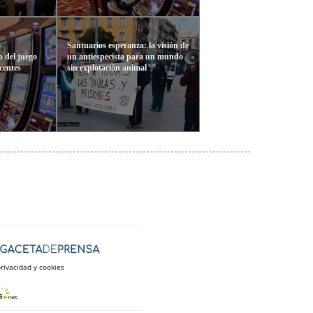
a
Santuarios esperanza: la visión de
o del juego
un antiespecista para un mundo
centes
sin explotación animal
privacidad y cookies