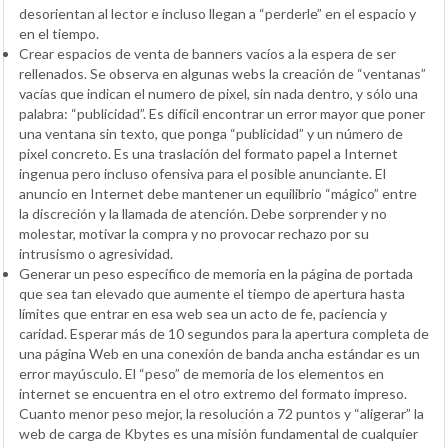
desorientan al lector e incluso llegan a “perderle” en el espacio y
en el tiempo.
Crear espacios de venta de banners vacíos a la espera de ser
rellenados. Se observa en algunas webs la creación de “ventanas”
vacías que indican el numero de pixel, sin nada dentro, y sólo una
palabra: “publicidad”. Es difícil encontrar un error mayor que poner
una ventana sin texto, que ponga “publicidad” y un número de
pixel concreto. Es una traslación del formato papel a Internet
ingenua pero incluso ofensiva para el posible anunciante. El
anuncio en Internet debe mantener un equilibrio “mágico” entre
la discreción y la llamada de atención. Debe sorprender y no
molestar, motivar la compra y no provocar rechazo por su
intrusismo o agresividad.
Generar un peso específico de memoria en la página de portada
que sea tan elevado que aumente el tiempo de apertura hasta
límites que entrar en esa web sea un acto de fe, paciencia y
caridad. Esperar más de 10 segundos para la apertura completa de
una página Web en una conexión de banda ancha estándar es un
error mayúsculo. El “peso” de memoria de los elementos en
internet se encuentra en el otro extremo del formato impreso.
Cuanto menor peso mejor, la resolución a 72 puntos y “aligerar” la
web de carga de Kbytes es una misión fundamental de cualquier