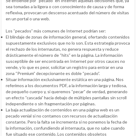
Se entiende por “pecado” en Internet aquellas decisiones que, ya
sea tomadas a la ligera o con conocimiento de causa y de forma
reflexiva, provocan un descenso acentuado del número de visitas
en un portal o una web.
Los “pecados” más comunes de Internet podrían ser:
El blindaje de zonas de información general, ofertando contenidos
supuestamente exclusivos que no lo son. Esta estrategia provoca
el rechazo de los internautas, no genera respuesta y reduce
drásticamente el número de “hits” en la página. La información
susceptible de ser encontrada en Internet por otros cauces no
vende, y lo que es peor, solicitar un registro para entrar en una
zona “Premium” decepcionante es doble “pecado”.
Situar información exclusivamente estática en una página. Nos
referimos a los documentos PDF, a la información larga y tediosa,
de pequeño cuerpo y, si queremos “pecar” de verdad, generando
un efecto “cascada” hacia debajo de múltiples pantallas sin scroll
independiente o sin fragmentación por páginas.
La baja actualización de contenidos en una página web es un
pecado venial si no contamos con recursos de actualización
constante. Pero la falta se incrementa si no ponemos la fecha de
la información, confundiendo al internauta, que no sabe cuando
fue situado ese contenido. Los contenidos obsoletos