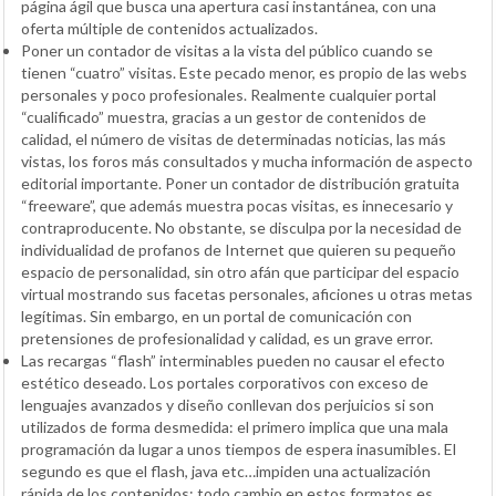
página ágil que busca una apertura casi instantánea, con una
oferta múltiple de contenidos actualizados.
Poner un contador de visitas a la vista del público cuando se
tienen “cuatro” visitas. Este pecado menor, es propio de las webs
personales y poco profesionales. Realmente cualquier portal
“cualificado” muestra, gracias a un gestor de contenidos de
calidad, el número de visitas de determinadas noticias, las más
vistas, los foros más consultados y mucha información de aspecto
editorial importante. Poner un contador de distribución gratuita
“freeware”, que además muestra pocas visitas, es innecesario y
contraproducente. No obstante, se disculpa por la necesidad de
individualidad de profanos de Internet que quieren su pequeño
espacio de personalidad, sin otro afán que participar del espacio
virtual mostrando sus facetas personales, aficiones u otras metas
legítimas. Sin embargo, en un portal de comunicación con
pretensiones de profesionalidad y calidad, es un grave error.
Las recargas “flash” interminables pueden no causar el efecto
estético deseado. Los portales corporativos con exceso de
lenguajes avanzados y diseño conllevan dos perjuicios si son
utilizados de forma desmedida: el primero implica que una mala
programación da lugar a unos tiempos de espera inasumibles. El
segundo es que el flash, java etc…impiden una actualización
rápida de los contenidos; todo cambio en estos formatos es