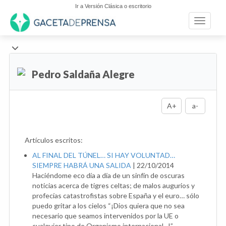
Ir a Versión Clásica o escritorio
Toggle n
Pedro Saldaña Alegre
A+
a-
Artículos escritos:
AL FINAL DEL TÚNEL… SI HAY VOLUNTAD…
SIEMPRE HABRÁ UNA SALIDA
|
22/10/2014
Haciéndome eco día a día de un sinfín de oscuras
noticias acerca de tigres celtas; de malos augurios y
profecías catastrofistas sobre España y el euro… sólo
puedo gritar a los cielos “¡Dios quiera que no sea
necesario que seamos intervenidos por la UE o
cualquier tipo de Organismo internacional...!”.