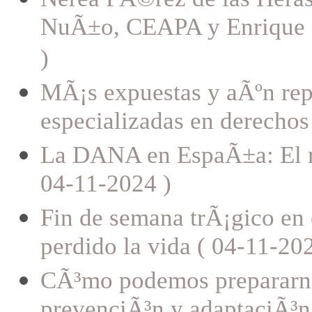
NuÃ±o, CEAPA y Enrique B
)
MÃ¡s expuestas y aÃºn repr
especializadas en derechos
La DANA en EspaÃ±a: El ne
04-11-2024 )
Fin de semana trÃ¡gico en
perdido la vida ( 04-11-20
CÃ³mo podemos prepararno
prevenciÃ³n y adaptaciÃ³n 