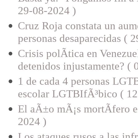
29-08-2024 )
Cruz Roja constata un aum
personas desaparecidas ( 2
Crisis polÃ­tica en Venezu
detenidos injustamente? ( 
1 de cada 4 personas LGTB
escolar LGTBIfÃ³bico ( 12
El aÃ±o mÃ¡s mortÃ­fero e
2024 )
Los ataques rusos a las in