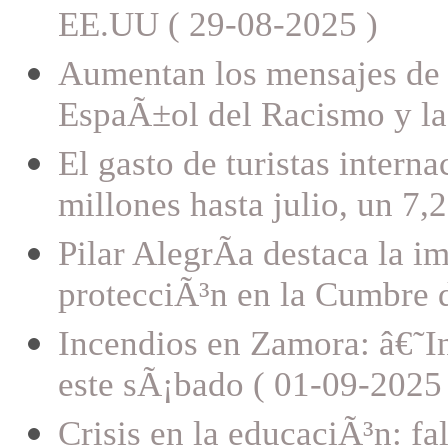
EE.UU ( 29-08-2025 )
Aumentan los mensajes de o
EspaÃ±ol del Racismo y la
El gasto de turistas inter
millones hasta julio, un 7
Pilar AlegrÃ­a destaca la i
protecciÃ³n en la Cumbre
Incendios en Zamora: â€˜
este sÃ¡bado ( 01-09-2025 
Crisis en la educaciÃ³n: fa