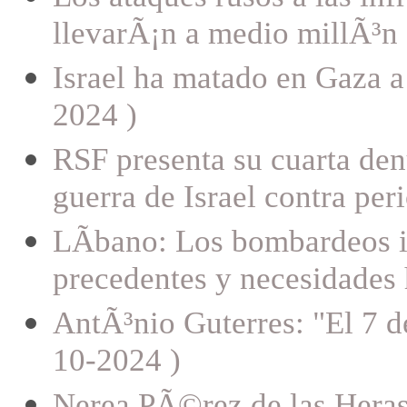
llevarÃ¡n a medio millÃ³n 
Israel ha matado en Gaza 
2024 )
RSF presenta su cuarta den
guerra de Israel contra per
LÃ­bano: Los bombardeos i
precedentes y necesidades 
AntÃ³nio Guterres: "El 7 de
10-2024 )
Nerea PÃ©rez de las Heras