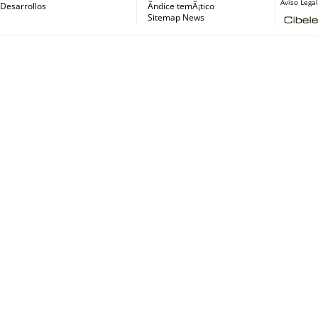
Aviso Legal
s
Desarrollos
Ãndice temÃ¡tico
Sitemap News