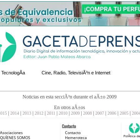
TecnologÃ­a
Cine, Radio, TelevisiÃ³n e Internet
Noticias en esta secciÃ³n durante el aÃ±o 2009
En otros aÃ±os
|
|
|
|
|
|
|
|
|
|
|
2015
2014
2013
2012
2011
2010
2009
2008
2007
2006
2005
200
Contacto
Asociaciones
Contacto
PolÃ­tica d
n e Internet
QUÍENES SOMOS
Hemeroteca