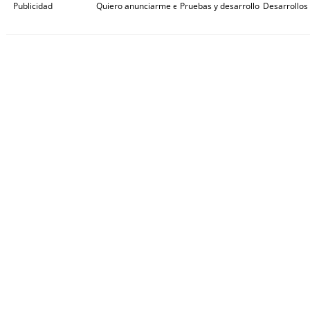
Publicidad
Quiero anunciarme en Gaceta de Prensa
Pruebas y desarrollos
Desarrollos