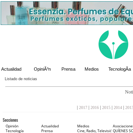
Actualidad
OpiniÃ³n
Prensa
Medios
TecnologÃ­a
Listado de noticias
Noti
|
|
|
|
|
2017
2016
2015
2014
201
Secciones
Opinión
Actualidad
Medios
Asociacione
Tecnología
Prensa
Cine, Radio, Televisión e Internet
QUÍENES S