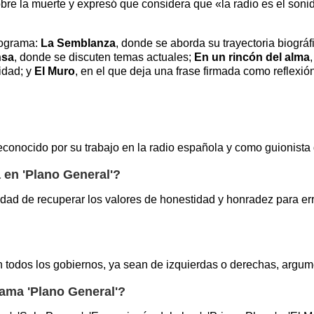
re la muerte y expresó que considera que «la radio es el sonido
programa:
La Semblanza
, donde se aborda su trayectoria biográfi
nsa
, donde se discuten temas actuales;
En un rincón del alma
idad; y
El Muro
, en el que deja una frase firmada como reflexió
reconocido por su trabajo en la radio española y como guionista 
a en 'Plano General'?
sidad de recuperar los valores de honestidad y honradez para er
n todos los gobiernos, ya sean de izquierdas o derechas, argume
ama 'Plano General'?