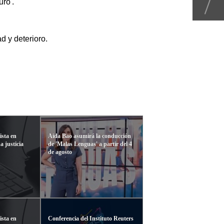
ro'.
 y deterioro.
ista en
Aida Bao asumirá la conducción
 justicia
de 'Malas Lenguas' a partir del 4
de agosto
ista en
Conferencia del Instituto Reuters