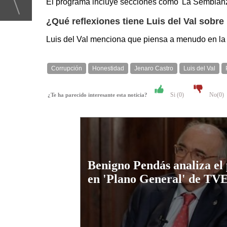
El programa incluye secciones como 'La Semblanza',
¿Qué reflexiones tiene Luis del Val sobre 
Luis del Val menciona que piensa a menudo en la 
Corrupción
Honestidad
Jenaro Castro
Luis del Val
Si (
0
)
No(
0
)
¿Te ha parecido interesante esta noticia?
Benigno Pendás analiza el
en 'Plano General' de TV