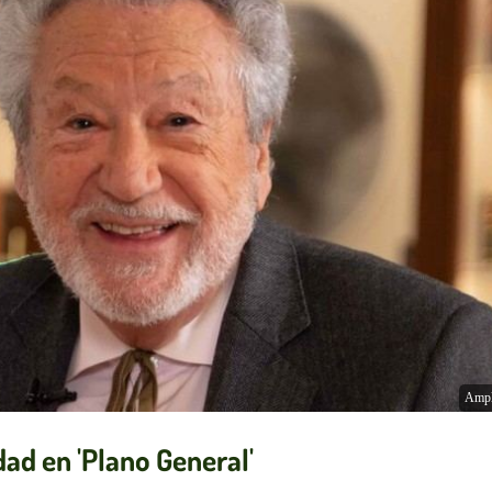
Ampl
dad en 'Plano General'