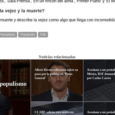
 'Sala Prensa', 'En un rincón del alma', 'Primer Plano' y 'El Mu
la vejez y la muerte?
muerte y describe la vejez como algo que llega con incomodidad
Periodismo
Transición
TVE
Noticias relacionadas
Albert Rivera reflexiona sobre su
Asesinan a un period
paso por la política en 'Plano
México, RSF demanda
General'
por Carlos Castro
 populismo
E
CLABE solicita una medición
Asesinan a un period