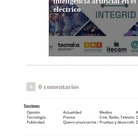
inteligencia artificial en el
eléctrico
+
0 comentarios
Secciones
Opinión
Actualidad
Medios
A
Tecnología
Prensa
Cine, Radio, Televisión
Publicidad
Quiero anunciarme en Gaceta de Prensa
Pruebas y desarrollos
D