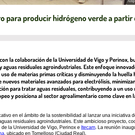
Ampl
o para producir hidrógeno verde a partir 
on la colaboración de la Universidad de Vigo y Perinox, b
s y aguas residuales agroindustriales. Este enfoque innov
l uso de materias primas críticas y disminuyendo la huella 
 nuevos materiales avanzados para electrólisis, minimizan
ión para tratar aguas residuales, contribuyendo a un uso 
opeo y posiciona al sector agroalimentario como clave en l
ativo en el ámbito de la sostenibilidad al lanzar una iniciativa
y aguas residuales agroindustriales. Este ambicioso proyecto, c
 de la Universidad de Vigo, Perinox e
Itecam
. La reunión inaugu
ha
, ubicado en Tomelloso (Ciudad Real).