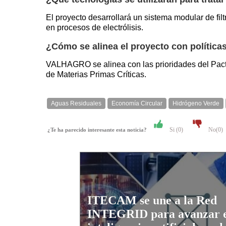
El proyecto desarrollará un sistema modular de fil
en procesos de electrólisis.
¿Cómo se alinea el proyecto con política
VALHAGRO se alinea con las prioridades del Pacto
de Materias Primas Críticas.
Aguas Residuales
Economía Circular
Hidrógeno Verde
Si (
0
)
No(
0
)
¿Te ha parecido interesante esta noticia?
ITECAM se une a la Red
INTEGRID para avanzar 