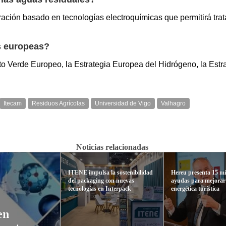
tración basado en tecnologías electroquímicas que permitirá tra
s europeas?
 Verde Europeo, la Estrategia Europea del Hidrógeno, la Estra
Itecam
Residuos Agrícolas
Universidad de Vigo
Valhagro
Noticias relacionadas
ITENE impulsa la sostenibilidad
Hereu presenta 15 mi
del packaging con nuevas
ayudas para mejorar l
tecnologías en Interpack
energética turística
en