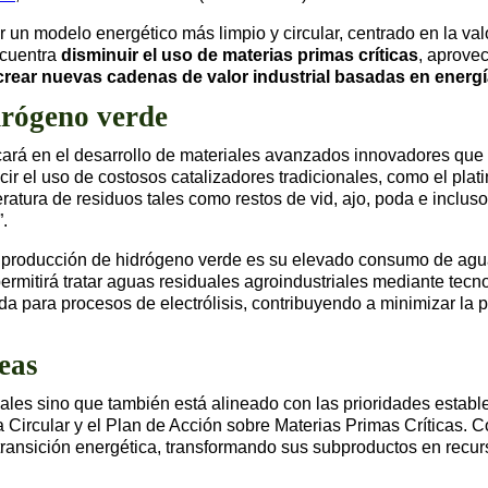
n modelo energético más limpio y circular, centrado en la valo
cuentra
disminuir el uso de materias primas críticas
, aprovec
crear nuevas cadenas de valor industrial basadas en energ
drógeno verde
ocará en el desarrollo de materiales avanzados innovadores que
ir el uso de costosos catalizadores tradicionales, como el plati
ratura de residuos tales como restos de vid, ajo, poda e inclus
.
a la producción de hidrógeno verde es su elevado consumo de a
 permitirá tratar aguas residuales agroindustriales mediante t
 para procesos de electrólisis, contribuyendo a minimizar la p
eas
les sino que también está alineado con las prioridades estable
Circular y el Plan de Acción sobre Materias Primas Críticas. C
transición energética, transformando sus subproductos en recur