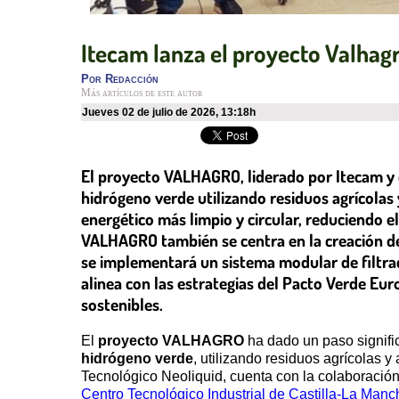
Itecam lanza el proyecto Valhagr
Por
Redacción
Más artículos de este autor
jueves 02 de julio de 2026
,
13:18h
El proyecto VALHAGRO, liderado por Itecam y c
hidrógeno verde utilizando residuos agrícola
energético más limpio y circular, reduciendo e
VALHAGRO también se centra en la creación de
se implementará un sistema modular de filtrac
alinea con las estrategias del Pacto Verde Eur
sostenibles.
El
proyecto VALHAGRO
ha dado un paso signific
hidrógeno verde
, utilizando residuos agrícolas 
Tecnológico Neoliquid, cuenta con la colaboración
Centro Tecnológico Industrial de Castilla-La Manc