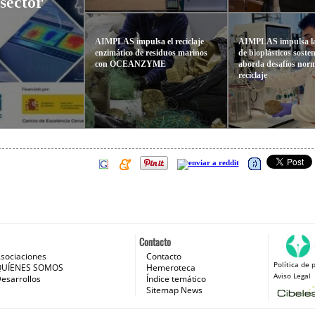
 sector
AIMPLAS impulsa el reciclaje
AIMPLAS impulsa la
enzimático de residuos marinos
de bioplásticos sosten
con OCEANZYME
aborda desafíos norm
reciclaje
Contacto
sociaciones
Contacto
Política de 
 e Internet
QUÍENES SOMOS
Hemeroteca
Aviso Legal
esarrollos
Índice temático
Sitemap News