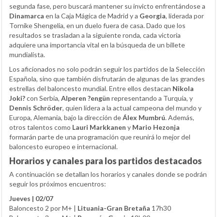
segunda fase, pero buscará mantener su invicto enfrentándose a
Dinamarca
en la Caja Mágica de Madrid y a
Georgia
, liderada por
Tornike Shengelia, en un duelo fuera de casa. Dado que los
resultados se trasladan a la siguiente ronda, cada victoria
adquiere una importancia vital en la búsqueda de un billete
mundialista.
Los aficionados no solo podrán seguir los partidos de la Selección
Española, sino que también disfrutarán de algunas de las grandes
estrellas del baloncesto mundial. Entre ellos destacan
Nikola
Joki?
con Serbia,
Alperen ?engün
representando a Turquía, y
Dennis Schröder
, quien lidera a la actual campeona del mundo y
Europa, Alemania, bajo la dirección de
Álex Mumbrú
. Además,
otros talentos como
Lauri Markkanen
y
Mario Hezonja
formarán parte de una programación que reunirá lo mejor del
baloncesto europeo e internacional.
Horarios y canales para los partidos destacados
A continuación se detallan los horarios y canales donde se podrán
seguir los próximos encuentros:
Jueves | 02/07
Baloncesto 2 por M+ |
Lituania-Gran Bretaña
17h30