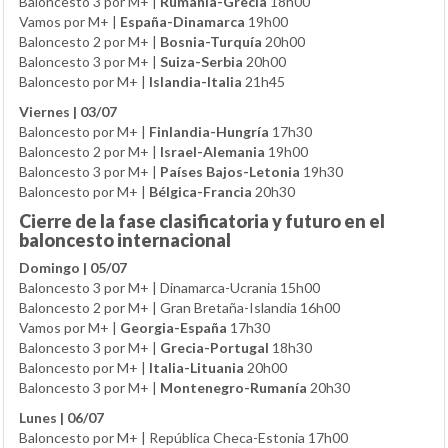
Baloncesto 3 por M+ |
Rumanía-Grecia
18h00
Vamos por M+ |
España-Dinamarca
19h00
Baloncesto 2 por M+ |
Bosnia-Turquía
20h00
Baloncesto 3 por M+ |
Suiza-Serbia
20h00
Baloncesto por M+ |
Islandia-Italia
21h45
Viernes | 03/07
Baloncesto por M+ |
Finlandia-Hungría
17h30
Baloncesto 2 por M+ |
Israel-Alemania
19h00
Baloncesto 3 por M+ |
Países Bajos-Letonia
19h30
Baloncesto por M+ |
Bélgica-Francia
20h30
Cierre de la fase clasificatoria y futuro en el
baloncesto internacional
Domingo | 05/07
Baloncesto 3 por M+ | Dinamarca-Ucrania 15h00
Baloncesto 2 por M+ | Gran Bretaña-Islandia 16h00
Vamos por M+ |
Georgia-España
17h30
Baloncesto 3 por M+ |
Grecia-Portugal
18h30
Baloncesto por M+ |
Italia-Lituania
20h00
Baloncesto 3 por M+ |
Montenegro-Rumanía
20h30
Lunes | 06/07
Baloncesto por M+ | República Checa-Estonia 17h00