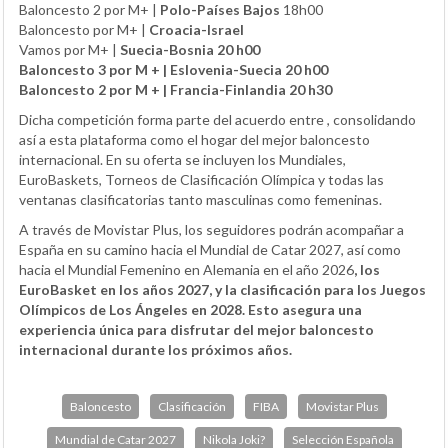
Baloncesto 2 por M+ |
Polo-Países Bajos
18h00
Baloncesto por M+ |
Croacia-Israel
Vamos por M+ |
Suecia-Bosnia 20 h00
Baloncesto 3 por M + | Eslovenia-Suecia 20 h00
Baloncesto 2 por M + | Francia-Finlandia 20 h30
Dicha competición forma parte del acuerdo entre , consolidando
así a esta plataforma como el hogar del mejor baloncesto
internacional. En su oferta se incluyen los Mundiales,
EuroBaskets, Torneos de Clasificación Olímpica y todas las
ventanas clasificatorias tanto masculinas como femeninas.
A través de Movistar Plus, los seguidores podrán acompañar a
España en su camino hacia el Mundial de Catar 2027, así como
hacia el Mundial Femenino en Alemania en el año 2026
, los
EuroBasket en los años 2027
, y la clasificación para los Juegos
Olímpicos de Los Ángeles en 2028
. Esto asegura una
experiencia única para disfrutar del mejor baloncesto
internacional durante los próximos años.
Baloncesto
Clasificación
FIBA
Movistar Plus
Mundial de Catar 2027
Nikola Joki?
Selección Española