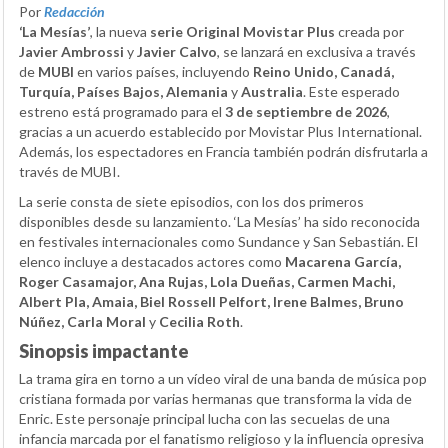
Por
Redacción
‘La Mesías’
, la nueva
serie Original Movistar Plus
creada por
Javier Ambrossi
y
Javier Calvo
, se lanzará en exclusiva a través
de
MUBI
en varios países, incluyendo
Reino Unido, Canadá,
Turquía, Países Bajos, Alemania
y
Australia
. Este esperado
estreno está programado para el
3 de septiembre de 2026
,
gracias a un acuerdo establecido por Movistar Plus International.
Además, los espectadores en Francia también podrán disfrutarla a
través de MUBI.
La serie consta de siete episodios, con los dos primeros
disponibles desde su lanzamiento. ‘La Mesías’ ha sido reconocida
en festivales internacionales como Sundance y San Sebastián. El
elenco incluye a destacados actores como
Macarena García,
Roger Casamajor, Ana Rujas, Lola Dueñas, Carmen Machi,
Albert Pla, Amaia, Biel Rossell Pelfort, Irene Balmes, Bruno
Núñez, Carla Moral
y
Cecilia Roth
.
Sinopsis impactante
La trama gira en torno a un vídeo viral de una banda de música pop
cristiana formada por varias hermanas que transforma la vida de
Enric. Este personaje principal lucha con las secuelas de una
infancia marcada por el fanatismo religioso y la influencia opresiva