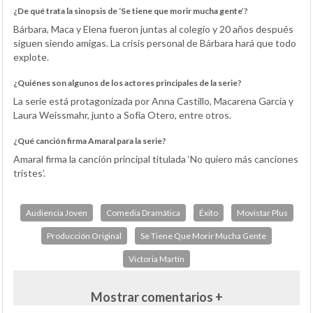
¿De qué trata la sinopsis de ‘Se tiene que morir mucha gente’?
Bárbara, Maca y Elena fueron juntas al colegio y 20 años después
siguen siendo amigas. La crisis personal de Bárbara hará que todo
explote.
¿Quiénes son algunos de los actores principales de la serie?
La serie está protagonizada por Anna Castillo, Macarena García y
Laura Weissmahr, junto a Sofía Otero, entre otros.
¿Qué canción firma Amaral para la serie?
Amaral firma la canción principal titulada ‘No quiero más canciones
tristes’.
Audiencia Joven
Comedia Dramática
Éxito
Movistar Plus
Producción Original
Se Tiene Que Morir Mucha Gente
Victoria Martín
Mostrar comentarios +