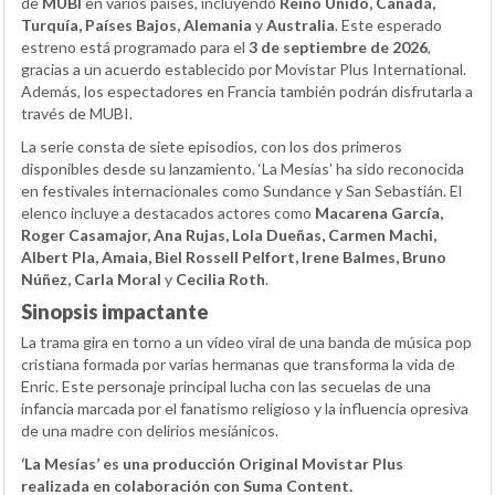
de
MUBI
en varios países, incluyendo
Reino Unido, Canadá,
Turquía, Países Bajos, Alemania
y
Australia
. Este esperado
estreno está programado para el
3 de septiembre de 2026
,
gracias a un acuerdo establecido por Movistar Plus International.
Además, los espectadores en Francia también podrán disfrutarla a
través de MUBI.
La serie consta de siete episodios, con los dos primeros
disponibles desde su lanzamiento. ‘La Mesías’ ha sido reconocida
en festivales internacionales como Sundance y San Sebastián. El
elenco incluye a destacados actores como
Macarena García,
Roger Casamajor, Ana Rujas, Lola Dueñas, Carmen Machi,
Albert Pla, Amaia, Biel Rossell Pelfort, Irene Balmes, Bruno
Núñez, Carla Moral
y
Cecilia Roth
.
Sinopsis impactante
La trama gira en torno a un vídeo viral de una banda de música pop
cristiana formada por varias hermanas que transforma la vida de
Enric. Este personaje principal lucha con las secuelas de una
infancia marcada por el fanatismo religioso y la influencia opresiva
de una madre con delirios mesiánicos.
‘La Mesías’ es una producción Original Movistar Plus
realizada en colaboración con Suma Content.