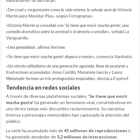
valoraciones se destacan:
«Tan cruel y vergonzante como la vida misma: la salvaje serie de Victoria
Martín para Movistar Plus»
, según Fotogramas.
«Victoria Martín se consolida con ‘Se tiene que morir mucha gente’, una
comedia dramática sobre la amistad y el derecho a estallar»
, señala La
Vanguardia.
«Una genialidad»
, afirma Vertele.
«‘Se tiene que morir mucha gente’ dispara a matar»
, comenta Vanitatis.
«Un retrato afiladísimo de una generación agotada, llena de postureo y
frustraciones acumuladas. Anna Castillo, Macarena García y Laura
Weissmahr forman un trío protagonista impecable»
, destaca Espinof.
Tendencia en redes sociales
A través de diversas plataformas sociales,
'Se tiene que morir
mucha gente'
ha generado un fenómeno viral, convirtiéndose en
uno de los temas más discutidos recientemente. Su narrativa
intensa y personajes memorables han capturado la atención del
público.
La serie ha acumulado más de
45 millones de reproducciones
y
ha generado alrededor de
3,2 millones de interacciones
.