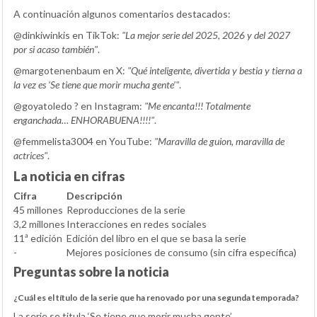
A continuación algunos comentarios destacados:
@dinkiwinkis en TikTok:
"La mejor serie del 2025, 2026 y del 2027
por si acaso también"
.
@margotenenbaum en X:
"Qué inteligente, divertida y bestia y tierna a
la vez es ‘Se tiene que morir mucha gente’"
.
@goyatoledo ? en Instagram:
"Me encanta!!! Totalmente
enganchada… ENHORABUENA!!!!"
.
@femmelista3004 en YouTube:
"Maravilla de guion, maravilla de
actrices"
.
La noticia en cifras
Cifra
Descripción
45 millones
Reproducciones de la serie
3,2 millones
Interacciones en redes sociales
11ª edición
Edición del libro en el que se basa la serie
-
Mejores posiciones de consumo (sin cifra específica)
Preguntas sobre la noticia
¿Cuál es el título de la serie que ha renovado por una segunda temporada?
La serie se titula ‘Se tiene que morir mucha gente’.