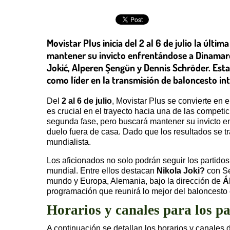
Movistar Plus inicia del 2 al 6 de julio la últ
mantener su invicto enfrentándose a Dinamarc
Jokić, Alperen Şengün y Dennis Schröder. Esta
como líder en la transmisión de baloncesto int
Del
2 al 6 de julio
, Movistar Plus se convierte en e
es crucial en el trayecto hacia una de las compet
segunda fase, pero buscará mantener su invicto 
duelo fuera de casa. Dado que los resultados se tr
mundialista.
Los aficionados no solo podrán seguir los partido
mundial. Entre ellos destacan
Nikola Joki?
con Se
mundo y Europa, Alemania, bajo la dirección de
Á
programación que reunirá lo mejor del baloncesto 
Horarios y canales para los p
A continuación se detallan los horarios y canales