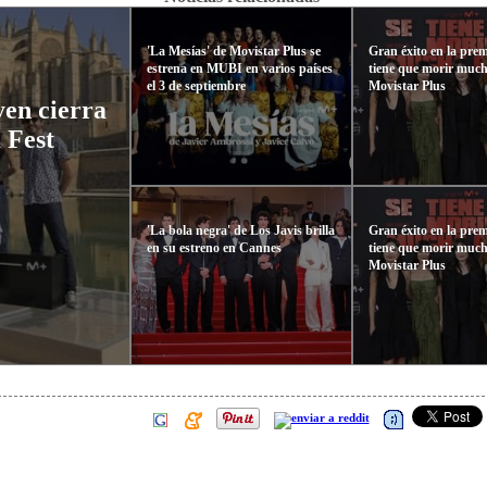
'La Mesías' de Movistar Plus se
Gran éxito en la prem
estrena en MUBI en varios países
tiene que morir much
el 3 de septiembre
Movistar Plus
yen cierra
 Fest
'La bola negra' de Los Javis brilla
Gran éxito en la prem
en su estreno en Cannes
tiene que morir much
Movistar Plus