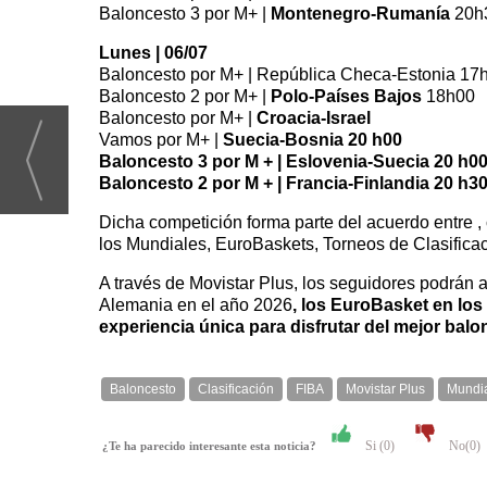
Baloncesto 3 por M+ |
Montenegro-Rumanía
20h
Lunes | 06/07
Baloncesto por M+ | República Checa-Estonia 17
Baloncesto 2 por M+ |
Polo-Países Bajos
18h00
Baloncesto por M+ |
Croacia-Israel
Vamos por M+ |
Suecia-Bosnia 20 h00
Baloncesto 3 por M + | Eslovenia-Suecia 20 h0
Baloncesto 2 por M + | Francia-Finlandia 20 h3
Dicha competición forma parte del acuerdo entre , 
los Mundiales, EuroBaskets, Torneos de Clasificac
A través de Movistar Plus, los seguidores podrá
Alemania en el año 2026
, los EuroBasket en lo
experiencia única para disfrutar del mejor bal
Baloncesto
Clasificación
FIBA
Movistar Plus
Mundia
Si (
0
)
No(
0
)
¿Te ha parecido interesante esta noticia?