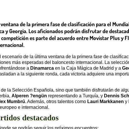
ima ventana de la primera fase de clasificación para el Mun
a y Georgia. Los aficionados podrán disfrutar de destaca
 competición es parte del acuerdo entre Movistar Plus y 
ernacional.
l escenario de la última ventana de la primera fase de clasifica
iciones más esperadas del baloncesto internacional. La selecci
enfrentándose a
Dinamarca
en la Caja Mágica de Madrid y a
Ge
asladan a la siguiente ronda, cada victoria adquiere una importa
s de la Selección Española, sino que también disfrutarán de alg
rbia,
Alperen ?engün
representando a Turquía, y
Dennis Sch
lex Mumbrú
. Además, otros talentos como
Lauri Markkanen
y
europeo e internacional.
artidos destacados
 donde se podrán seguir los próximos encuentros: