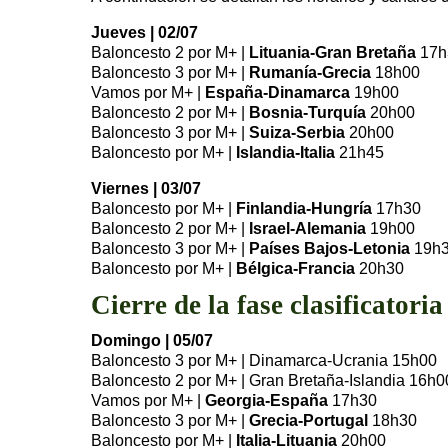
Jueves | 02/07
Baloncesto 2 por M+ |
Lituania-Gran Bretaña
17h
Baloncesto 3 por M+ |
Rumanía-Grecia
18h00
Vamos por M+ |
España-Dinamarca
19h00
Baloncesto 2 por M+ |
Bosnia-Turquía
20h00
Baloncesto 3 por M+ |
Suiza-Serbia
20h00
Baloncesto por M+ |
Islandia-Italia
21h45
Viernes | 03/07
Baloncesto por M+ |
Finlandia-Hungría
17h30
Baloncesto 2 por M+ |
Israel-Alemania
19h00
Baloncesto 3 por M+ |
Países Bajos-Letonia
19h
Baloncesto por M+ |
Bélgica-Francia
20h30
Cierre de la fase clasificatori
Domingo | 05/07
Baloncesto 3 por M+ | Dinamarca-Ucrania 15h00
Baloncesto 2 por M+ | Gran Bretaña-Islandia 16h0
Vamos por M+ |
Georgia-España
17h30
Baloncesto 3 por M+ |
Grecia-Portugal
18h30
Baloncesto por M+ |
Italia-Lituania
20h00