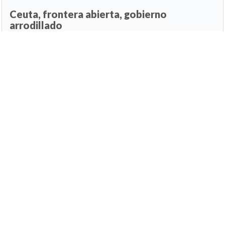
Ceuta, frontera abierta, gobierno
arrodillado
09 de agosto de 2026, 01:30h
(Foto: Cibeles AI)