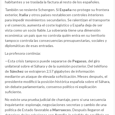
habitantes y se traslada la factura al resto de los españoles.
También se resiente Schengen. Si
España
no protege su frontera
exterior,
Italia
y otros países restablecen controles interiores
para impedir movimientos secundarios. Se ralentizan el transporte
y el comercio, aumenta el coste logístico y España deja de ser
vista como un socio fiable. La soberanía tiene una dimensión
económica: un país que no controla quién entra en su territorio
tampoco controla las consecuencias presupuestarias, sociales y
diplomáticas de esas entradas.
La profesora continúa:
—Esta crisis tampoco puede separarse de
Pegasus
, del giro
unilateral sobre el Sáhara y de la sumisión posterior. Del teléfono
de
Sánchez
se extrajeron 2,57 gigabytes de información
mediante un ataque de elevada sofisticación. Meses después, el
presidente modificó la posición histórica española sobre el Sáhara,
sin debate parlamentario, consenso político ni explicación
suficiente.
No existe una prueba judicial de chantaje, pero sí una secuencia
inquietante: espionaje, negociaciones secretas y cambio de una
política de Estado favorable a
Marruecos
. Después llegaron el
deterioro de las relaciones con
Argelia
, la pérdida de equilibrio en