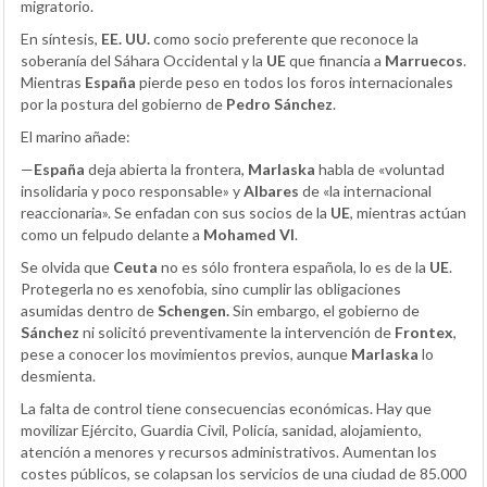
migratorio.
En síntesis,
EE. UU.
como socio preferente que reconoce la
soberanía del Sáhara Occidental y la
UE
que financia a
Marruecos
.
Mientras
España
pierde peso en todos los foros internacionales
por la postura del gobierno de
Pedro Sánchez
.
El marino añade:
—
España
deja abierta la frontera,
Marlaska
habla de «voluntad
insolidaria y poco responsable» y
Albares
de «la internacional
reaccionaria». Se enfadan con sus socios de la
UE
, mientras actúan
como un felpudo delante a
Mohamed VI
.
Se olvida que
Ceuta
no es sólo frontera española, lo es de la
UE
.
Protegerla no es xenofobia, sino cumplir las obligaciones
asumidas dentro de
Schengen.
Sin embargo, el gobierno de
Sánchez
ni solicitó preventivamente la intervención de
Frontex
,
pese a conocer los movimientos previos, aunque
Marlaska
lo
desmienta.
La falta de control tiene consecuencias económicas. Hay que
movilizar Ejército, Guardia Civil, Policía, sanidad, alojamiento,
atención a menores y recursos administrativos. Aumentan los
costes públicos, se colapsan los servicios de una ciudad de 85.000