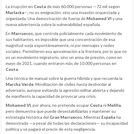
La irrupción en
Ceuta
de más 60.000 personas —72 mil según
Marlaska
—, no es emigración, sino una invasión orquestada y
organizada. Una demostración de fuerza de
Mohamed VI
y una
nueva advertencia sobre la vulnerabilidad española.
En
Marruecos,
que controla policialmente cada movimiento de
sus habitantes, es imposible que una concentración de esa
magnitud surja espontáneamente, ni por mensajes y redes
sociales. Permitieron esa aproximación a la frontera, por lo que no
es un movimiento migratorio, sino un arma de presión, como en
mayo de 2021, cuando entraron más de 10.000 personas en
Ceuta
.
Una técnica de manual sobre la guerra híbrida y que recuerda la
Marcha Verde
. Movilización de civiles hasta desbordar al
adversario, aunque evitando la agresión militar abierta y dejando
de manifiesto la capacidad de provocar una crisis.
Mohamed VI
, por ahora, no pretende ocupar
Ceuta
ni
Melilla
,
pero demuestra que puede desestabilizarlas y mantener su
estrategia histórica del
Gran Marruecos
. Mientras
España
ha
demostrado —a pesar de todas las declaraciones— su incapacidad
política y se pagará el precio de esta negligencia.