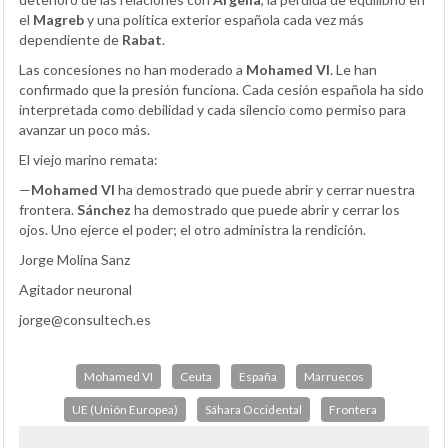
el
Magreb
y una política exterior española cada vez más
dependiente de
Rabat
.
Las concesiones no han moderado a
Mohamed VI
. Le han
confirmado que la presión funciona. Cada cesión española ha sido
interpretada como debilidad y cada silencio como permiso para
avanzar un poco más.
El viejo marino remata:
—
Mohamed VI
ha demostrado que puede abrir y cerrar nuestra
frontera.
Sánchez
ha demostrado que puede abrir y cerrar los
ojos. Uno ejerce el poder; el otro administra la rendición.
Jorge Molina Sanz
Agitador neuronal
jorge@consultech.es
Mohamed VI
Ceuta
España
Marruecos
UE (Unión Europea)
Sáhara Occidental
Frontera