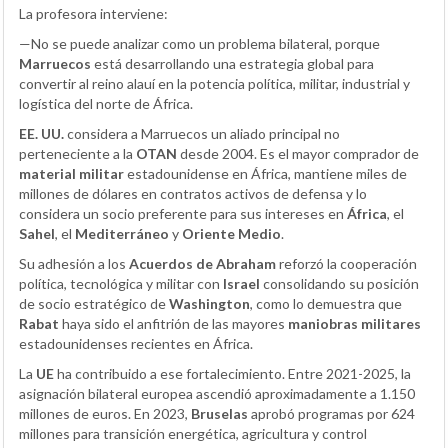
La profesora interviene:
—No se puede analizar como un problema bilateral, porque
Marruecos
está desarrollando una estrategia global para
convertir al reino alauí en la potencia política, militar, industrial y
logística del norte de África.
EE. UU.
considera a Marruecos un aliado principal no
perteneciente a la
OTAN
desde 2004. Es el mayor comprador de
material militar
estadounidense en África, mantiene miles de
millones de dólares en contratos activos de defensa y lo
considera un socio preferente para sus intereses en
África
, el
Sahel
, el
Mediterráneo
y
Oriente Medio
.
Su adhesión a los
Acuerdos de Abraham
reforzó la cooperación
política, tecnológica y militar con
Israel
consolidando su posición
de socio estratégico de
Washington
, como lo demuestra que
Rabat
haya sido el anfitrión de las mayores
maniobras militares
estadounidenses recientes en África.
La
UE
ha contribuido a ese fortalecimiento. Entre 2021-2025, la
asignación bilateral europea ascendió aproximadamente a 1.150
millones de euros. En 2023,
Bruselas
aprobó programas por 624
millones para transición energética, agricultura y control