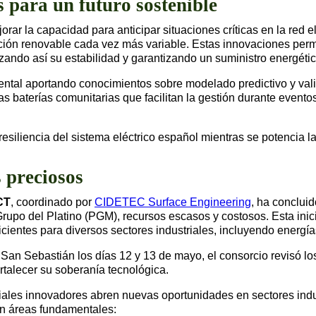
 para un futuro sostenible
orar la capacidad para anticipar situaciones críticas en la red e
ción renovable cada vez más variable. Estas innovaciones permi
zando así su estabilidad y garantizando un suministro energético
tal aportando conocimientos sobre modelado predictivo y va
as baterías comunitarias que facilitan la gestión durante evento
a resiliencia del sistema eléctrico español mientras se potencia 
s preciosos
CT
, coordinado por
CIDETEC Surface Engineering
, ha concluid
upo del Platino (PGM), recursos escasos y costosos. Esta inici
cientes para diversos sectores industriales, incluyendo energía
an Sebastián los días 12 y 13 de mayo, el consorcio revisó lo
ortalecer su soberanía tecnológica.
ales innovadores abren nuevas oportunidades en sectores indust
en áreas fundamentales: