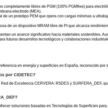
s completamente libres de PGM (100% PGMfree) para electrólisi
mbrana-electrodo (MEA).
al de un prototipo PEM que opera con cargas mínimas a ultraba
tosa de un dispositivo MRAM libre de Pt que alcanza rendimien
an un avance significativo hacia materiales sostenibles. Aunq
a futuros desarrollos tecnológicos y colaboraciones industria
erencia en energía y superficies en España, reconocido por su
dos por CIDETEC?
 la Red de Excelencia CERVERA: R5DES y SURFERA_DEF, que b
ERA_DEF?
ecer soluciones basadas en Tecnologías de Superficies para e