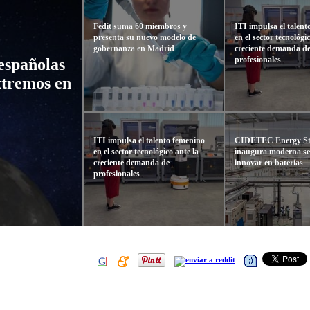
Fedit suma 60 miembros y
ITI impulsa el talen
presenta su nuevo modelo de
en el sector tecnológi
gobernanza en Madrid
creciente demanda d
profesionales
españolas
xtremos en
ITI impulsa el talento femenino
CIDETEC Energy St
en el sector tecnológico ante la
inaugura moderna se
creciente demanda de
innovar en baterías
profesionales