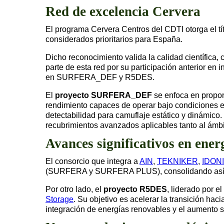
Red de excelencia Cervera
El programa Cervera Centros del CDTI otorga el tí
considerados prioritarios para España.
Dicho reconocimiento valida la calidad científica,
parte de esta red por su participación anterior en 
en SURFERA_DEF y R5DES.
El
proyecto SURFERA_DEF
se enfoca en propor
rendimiento capaces de operar bajo condiciones ex
detectabilidad para camuflaje estático y dinámic
recubrimientos avanzados aplicables tanto al ámbi
Avances significativos en ener
El consorcio que integra a
AIN
,
TEKNIKER
,
IDON
(SURFERA y SURFERA PLUS), consolidando así su 
Por otro lado, el
proyecto R5DES
, liderado por el
Storage
. Su objetivo es acelerar la transición hac
integración de energías renovables y el aumento so