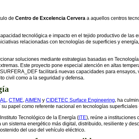
tulo de
Centro de Excelencia Cervera
a aquellos centros tecn
 capacidad tecnológica e impacto en el tejido productivo de las 
iniciativas relacionadas con tecnologías de superficies y energía
cionar soluciones mediante estrategias basadas en Tecnologías 
tremas. Este proyecto pone especial atención en altas temperatu
o. SURFERA_DEF facilitará nuevas capacidades para ensayos, va
to civil como a la seguridad y defensa.
gía
IAL
,
CTME
,
AIMEN
y
CIDETEC Surface Engineering
, ha culmi
papel como referente nacional en tecnologías superficiales 
 Instituto Tecnológico de la Energía (
ITE
), reúne a institucione
ia un sistema energético más digital, distribuido, resiliente y d
stenido del uso del vehículo eléctrico.