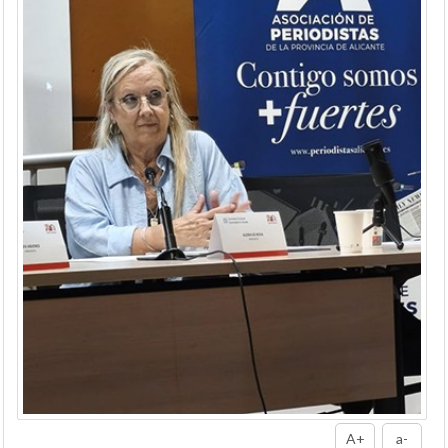
A+
a-