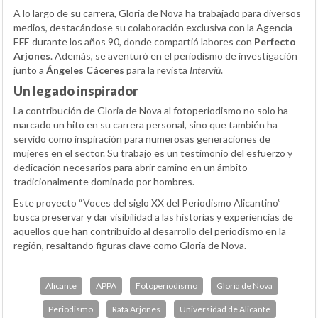
A lo largo de su carrera, Gloria de Nova ha trabajado para diversos
medios, destacándose su colaboración exclusiva con la Agencia
EFE durante los años 90, donde compartió labores con
Perfecto
Arjones
. Además, se aventuró en el periodismo de investigación
junto a
Ángeles Cáceres
para la revista
Interviú
.
Un legado inspirador
La contribución de Gloria de Nova al fotoperiodismo no solo ha
marcado un hito en su carrera personal, sino que también ha
servido como inspiración para numerosas generaciones de
mujeres en el sector. Su trabajo es un testimonio del esfuerzo y
dedicación necesarios para abrir camino en un ámbito
tradicionalmente dominado por hombres.
Este proyecto “Voces del siglo XX del Periodismo Alicantino”
busca preservar y dar visibilidad a las historias y experiencias de
aquellos que han contribuido al desarrollo del periodismo en la
región, resaltando figuras clave como Gloria de Nova.
Alicante
APPA
Fotoperiodismo
Gloria de Nova
Periodismo
Rafa Arjones
Universidad de Alicante