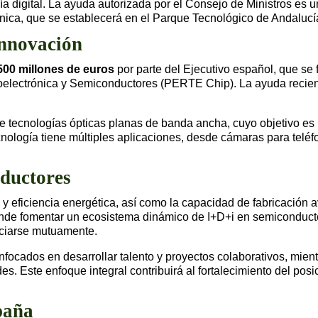
 digital. La ayuda autorizada por el Consejo de Ministros es un 
ónica, que se establecerá en el Parque Tecnológico de Andaluc
innovación
500 millones de euros
por parte del Ejecutivo español, que se 
oelectrónica y Semiconductores (PERTE Chip). La ayuda recient
e tecnologías ópticas planas de banda ancha, cuyo objetivo es mej
cnología tiene múltiples aplicaciones, desde cámaras para teléf
nductores
y eficiencia energética, así como la capacidad de fabricación
ende fomentar un ecosistema dinámico de I+D+i en semiconduct
ficiarse mutuamente.
nfocados en desarrollar talento y proyectos colaborativos, mien
. Este enfoque integral contribuirá al fortalecimiento del posi
paña