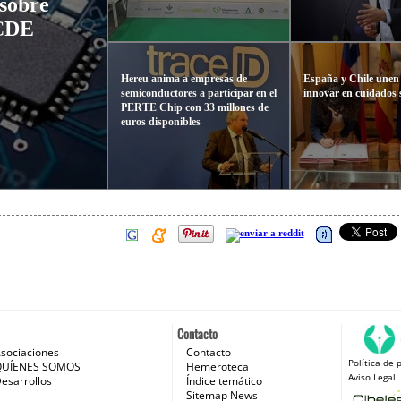
 sobre
OCDE
Hereu anima a empresas de
España y Chile unen
semiconductores a participar en el
innovar en cuidados 
PERTE Chip con 33 millones de
euros disponibles
Contacto
sociaciones
Contacto
Política de 
 e Internet
QUÍENES SOMOS
Hemeroteca
Aviso Legal
esarrollos
Índice temático
Sitemap News