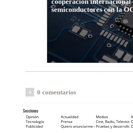
cooperación internacional
semiconductores con la 
+
0 comentarios
Secciones
Opinión
Actualidad
Medios
A
Tecnología
Prensa
Cine, Radio, Televisión
Publicidad
Quiero anunciarme en Gaceta de Prensa
Pruebas y desarrollos
D