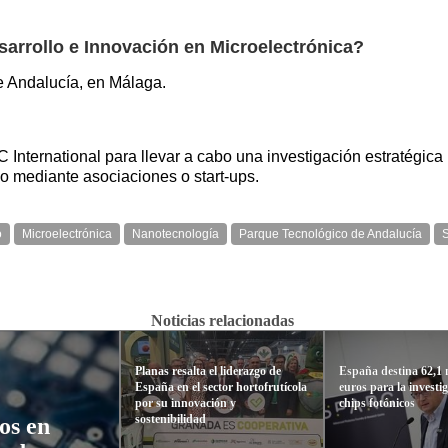
sarrollo e Innovación en Microelectrónica?
e Andalucía, en Málaga.
nternational para llevar a cabo una investigación estratégica 
do mediante asociaciones o start-ups.
o
Microelectrónica
Nanotecnología
Parque Tecnológico de Andalucía
Noticias relacionadas
Planas resalta el liderazgo de
España destina 62,1 
España en el sector hortofrutícola
euros para la investi
por su innovación y
chips fotónicos
sostenibilidad
os en