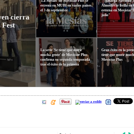
'La Mesías' de Movistar Plus se
"‘Amarga Navidad’ 
estrena en MUBI en varios países
Almodóvar brilla en 
el 3 de septiembre
estrena en Movistar P
julio"
yen cierra
 Fest
La serie 'Se tiene que morir
Gran éxito en la prem
mucha gente' de Movistar Plus
tiene que morir much
confirma su segunda temporada
Movistar Plus
tras el éxito de la primera