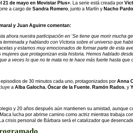
el 21 de mayo en Movistar Plus+
. La serie está creada por
Vic
orre a cargo de
Sandra Romero
, junto a Martín y
Nacho Pard
Amaral y Juan Aguirre comentan:
a ahora nuestra participación en ‘Se tiene que morir mucha g
era terminada y hablando con Victoria sobre el universo que hab
cetas y estamos muy emocionados de formar parte de esta avent
res mujeres que protagonizan esta historia. Hemos hablado desde
orque a veces lo que no te mata no te hace más fuerte hasta que
 episodios de 30 minutos cada uno, protagonizados por
Anna C
ncluye a
Alba Galocha
,
Óscar de la Fuente
,
Ramón Rados
, y
Y
olegio y 20 años después aún mantienen su amistad, aunque con
 Maca lucha por abrirse camino como actriz mientras trabaja c
La crisis personal de Bárbara será el catalizador que desencad
 programado