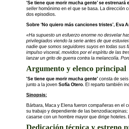
‘Se tiene que morir mucha gente’ se estrenará 
seller
homónimo en el que se basa. La dirección c
dos episodios.
Sobre ‘No quiero más canciones tristes’, Eva 
«Ha supuesto un esfuerzo enorme no desvelar hast
privilegiados viendo la serie antes de que estuvi
nadie que somos seguidores suyos en todas sus fa
impulso visceral, movidos por el espíritu de las t
lanzar un grito de guerra contra la melancolía. P
Argumento y elenco principal
'Se tiene que morir mucha gente'
consta de seis
junto a la joven
Sofía Otero
. El reparto también i
Sinopsis:
Bárbara, Maca y Elena fueron compañeras en el c
su trabajo y dependiente de las benzodiacepinas;
casarse con un hombre mayor que dirige hoteles. 
Dedicación técnica y estreno