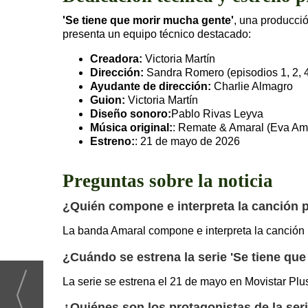
'Se tiene que morir mucha gente'
, una producció
presenta un equipo técnico destacado:
Creadora:
Victoria Martín
Dirección:
Sandra Romero (episodios 1, 2, 4 
Ayudante de dirección:
Charlie Almagro
Guion:
Victoria Martín
Diseño sonoro:
Pablo Rivas Leyva
Música original:
: Remate & Amaral (Eva Ama
Estreno:
: 21 de mayo de 2026
Preguntas sobre la noticia
¿Quién compone e interpreta la canción p
La banda Amaral compone e interpreta la canción pr
¿Cuándo se estrena la serie 'Se tiene qu
La serie se estrena el 21 de mayo en Movistar Plu
¿Quiénes son los protagonistas de la ser