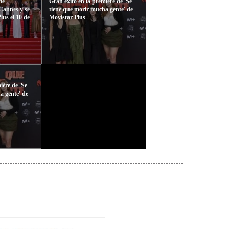
de
Gran éxito en la première de 'Se
Cannes y se
tiene que morir mucha gente' de
lus el 10 de
Movistar Plus
ière de 'Se
a gente' de