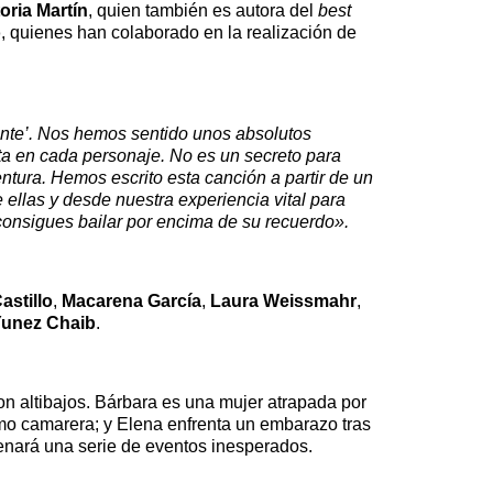
toria Martín
, quien también es autora del
best
o
, quienes han colaborado en la realización de
ente’. Nos hemos sentido unos absolutos
ita en cada personaje. No es un secreto para
ura. Hemos escrito esta canción a partir de un
 ellas y desde nuestra experiencia vital para
 consigues bailar por encima de su recuerdo».
astillo
,
Macarena García
,
Laura Weissmahr
,
unez Chaib
.
 altibajos. Bárbara es una mujer atrapada por
omo camarera; y Elena enfrenta un embarazo tras
enará una serie de eventos inesperados.