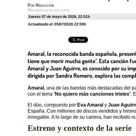
Por
Redacción
Más artículos de este autor
jueves 07 de mayo de 2026
,
22:51h
Actualizado el:
05/07/2026 22:59h
Amaral, la reconocida banda española, presenta
tiene que morir mucha gente". Esta canción fu
Amaral y Juan Aguirre, es conocido por su impa
dirigida por Sandra Romero, explora las compl
Amaral
, una de las bandas más destacadas del pa
con el tema
‘No quiero más canciones tristes’
. 
El dúo, compuesto por
Eva Amaral
y
Juan Aguirr
España. Con millones de discos vendidos y himnos 
innegable. A lo largo de su carrera, han recibido 
Estreno y contexto de la serie