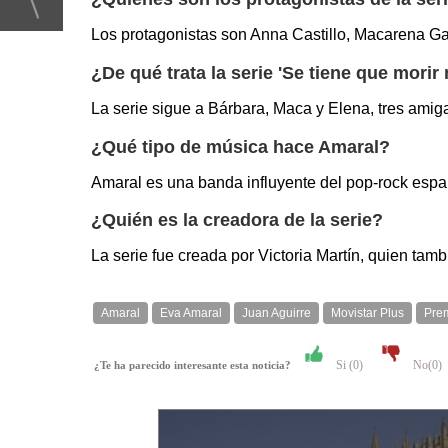
Los protagonistas son Anna Castillo, Macarena Gar
¿De qué trata la serie 'Se tiene que mori
La serie sigue a Bárbara, Maca y Elena, tres amiga
¿Qué tipo de música hace Amaral?
Amaral es una banda influyente del pop-rock espa
¿Quién es la creadora de la serie?
La serie fue creada por Victoria Martín, quien ta
Amaral
Eva Amaral
Juan Aguirre
Movistar Plus
Pre
Si (
0
)
No(
0
)
¿Te ha parecido interesante esta noticia?