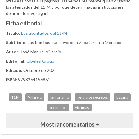
atraviesa todas sus páginas: ¿sabemos realmente quién organizó
los atentados del 11-M y por qué determinadas instituciones
dejaron de investigar?
Ficha editorial
Título:
Los atentados del 11-M
Subtítulo:
Las bombas que llevaron a Zapatero a la Moncloa
Autor:
José Manuel Villarejo
Editorial:
Cibeles Group
Edición:
Octubre de 2025
ISBN:
9798264156861
11 M
Villarejo
terrorismo
servicios secretos
España
atentados
víctimas
Mostrar comentarios +