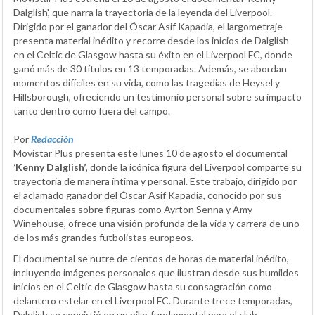
Dalglish', que narra la trayectoria de la leyenda del Liverpool.
Dirigido por el ganador del Óscar Asif Kapadia, el largometraje
presenta material inédito y recorre desde los inicios de Dalglish
en el Celtic de Glasgow hasta su éxito en el Liverpool FC, donde
ganó más de 30 títulos en 13 temporadas. Además, se abordan
momentos difíciles en su vida, como las tragedias de Heysel y
Hillsborough, ofreciendo un testimonio personal sobre su impacto
tanto dentro como fuera del campo.
Por
Redacción
Movistar Plus presenta este lunes 10 de agosto el documental
‘Kenny Dalglish’
, donde la icónica figura del Liverpool comparte su
trayectoria de manera íntima y personal. Este trabajo, dirigido por
el aclamado ganador del Óscar Asif Kapadia, conocido por sus
documentales sobre figuras como Ayrton Senna y Amy
Winehouse, ofrece una visión profunda de la vida y carrera de uno
de los más grandes futbolistas europeos.
El documental se nutre de cientos de horas de material inédito,
incluyendo imágenes personales que ilustran desde sus humildes
inicios en el Celtic de Glasgow hasta su consagración como
delantero estelar en el Liverpool FC. Durante trece temporadas,
Dalglish se convirtió en un pilar fundamental para el club,