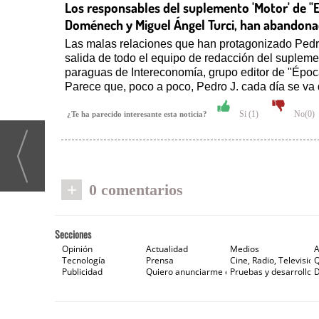
Los responsables del suplemento 'Motor' de "E
Doménech y Miguel Ángel Turci, han abandona
Las malas relaciones que han protagonizado Pedro
salida de todo el equipo de redacción del supleme
paraguas de Intereconomía, grupo editor de "Época
Parece que, poco a poco, Pedro J. cada día se va 
Si (
1
)
No(
0
)
¿Te ha parecido interesante esta noticia?
+
0 comentarios
Secciones
Opinión
Actualidad
Medios
A
Tecnología
Prensa
Cine, Radio, Televisión
Publicidad
Quiero anunciarme en Gaceta de Prensa
Pruebas y desarrollos
D