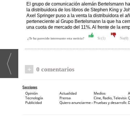
El grupo de comunicación alemán Bertelsmann ha c
la distribuidora de los libros de Stephen King y J
Axel Springer puso a la venta la distribuidora e
perteneciente al Grupo Bertelsmann la que ha ce
una cuota de mercado del 11%. Al frente de la emp
Si (
1
)
No(
0
)
¿Te ha parecido interesante esta noticia?
+
0 comentarios
Secciones
Opinión
Actualidad
Medios
A
Tecnología
Prensa
Cine, Radio, Televisión
Publicidad
Quiero anunciarme en Gaceta de Prensa
Pruebas y desarrollos
D