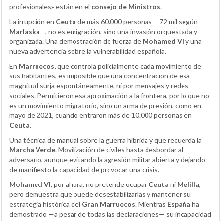
profesionales» están en el
consejo de Ministros
.
La irrupción en
Ceuta
de más 60.000 personas —72 mil según
Marlaska
—, no es emigración, sino una invasión orquestada y
organizada. Una demostración de fuerza de
Mohamed VI
y una
nueva advertencia sobre la vulnerabilidad española.
En
Marruecos,
que controla policialmente cada movimiento de
sus habitantes, es imposible que una concentración de esa
magnitud surja espontáneamente, ni por mensajes y redes
sociales. Permitieron esa aproximación a la frontera, por lo que no
es un movimiento migratorio, sino un arma de presión, como en
mayo de 2021, cuando entraron más de 10.000 personas en
Ceuta
.
Una técnica de manual sobre la guerra híbrida y que recuerda la
Marcha Verde
. Movilización de civiles hasta desbordar al
adversario, aunque evitando la agresión militar abierta y dejando
de manifiesto la capacidad de provocar una crisis.
Mohamed VI
, por ahora, no pretende ocupar
Ceuta
ni
Melilla
,
pero demuestra que puede desestabilizarlas y mantener su
estrategia histórica del
Gran Marruecos
. Mientras
España
ha
demostrado —a pesar de todas las declaraciones— su incapacidad