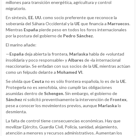
millones para transición energética, agricultura y control
migratorio.
En síntesis,
EE. UU.
como socio preferente que reconoce la
soberanía del Sáhara Occidental y la
UE
que financia a
Marruecos
.
Mientras
España
pierde peso en todos los foros internacionales
por la postura del gobierno de
Pedro Sánchez
.
El marino añade:
—
España
deja abierta la frontera,
Marlaska
habla de «voluntad
insolidaria y poco responsable» y
Albares
de «la internacional
reaccionaria». Se enfadan con sus socios de la
UE
, mientras actúan
como un felpudo delante a
Mohamed VI
.
Se olvida que
Ceuta
no es sólo frontera española, lo es de la
UE
.
Protegerla no es xenofobia, sino cumplir las obligaciones
asumidas dentro de
Schengen.
Sin embargo, el gobierno de
Sánchez
ni solicitó preventivamente la intervención de
Frontex
,
pese a conocer los movimientos previos, aunque
Marlaska
lo
desmienta.
La falta de control tiene consecuencias económicas. Hay que
movilizar Ejército, Guardia Civil, Policía, sanidad, alojamiento,
atención a menores y recursos administrativos. Aumentan los