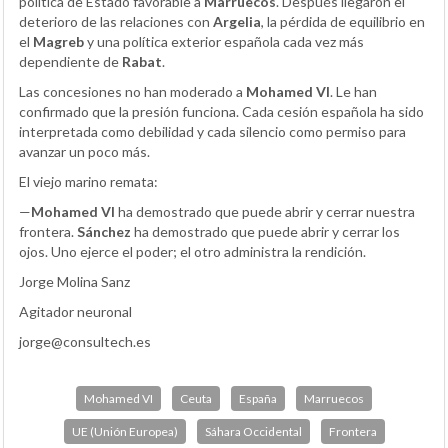
política de Estado favorable a
Marruecos
. Después llegaron el
deterioro de las relaciones con
Argelia
, la pérdida de equilibrio en
el
Magreb
y una política exterior española cada vez más
dependiente de
Rabat
.
Las concesiones no han moderado a
Mohamed VI
. Le han
confirmado que la presión funciona. Cada cesión española ha sido
interpretada como debilidad y cada silencio como permiso para
avanzar un poco más.
El viejo marino remata:
—
Mohamed VI
ha demostrado que puede abrir y cerrar nuestra
frontera.
Sánchez
ha demostrado que puede abrir y cerrar los
ojos. Uno ejerce el poder; el otro administra la rendición.
Jorge Molina Sanz
Agitador neuronal
jorge@consultech.es
Mohamed VI
Ceuta
España
Marruecos
UE (Unión Europea)
Sáhara Occidental
Frontera