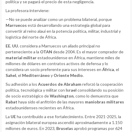
política y se pagará el precio de esta negligencia.
La profesora interviene:
—No se puede analizar como un problema bilateral, porque
Marruecos
está desarrollando una estrategia global para
convertir al reino alauí en la potencia política, militar, industrial y
logística del norte de África.
EE. UU.
considera a Marruecos un aliado principal no
perteneciente a la
OTAN
desde 2004. Es el mayor comprador de
material militar
estadounidense en África, mantiene miles de
millones de dólares en contratos activos de defensa y lo
considera un socio preferente para sus intereses en
África
, el
Sahel
, el
Mediterráneo
y
Oriente Medio
.
Su adhesión a los
Acuerdos de Abraham
reforzó la cooperación
política, tecnológica y militar con
Israel
consolidando su posición
de socio estratégico de
Washington
, como lo demuestra que
Rabat
haya sido el anfitrión de las mayores
maniobras militares
estadounidenses recientes en África.
La
UE
ha contribuido a ese fortalecimiento. Entre 2021-2025, la
asignación bilateral europea ascendió aproximadamente a 1.150
millones de euros. En 2023,
Bruselas
aprobó programas por 624