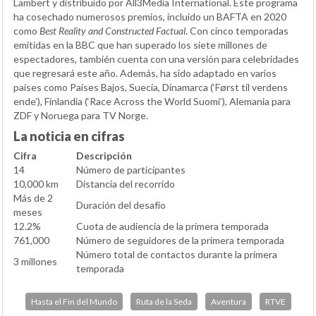
Lambert y distribuido por All3Media International. Este programa
ha cosechado numerosos premios, incluido un BAFTA en 2020
como
Best Reality and Constructed Factual
. Con cinco temporadas
emitidas en la BBC que han superado los siete millones de
espectadores, también cuenta con una versión para celebridades
que regresará este año. Además, ha sido adaptado en varios
países como Países Bajos, Suecia, Dinamarca (‘Først til verdens
ende’), Finlandia (‘Race Across the World Suomi’), Alemania para
ZDF y Noruega para TV Norge.
La noticia en cifras
Cifra
Descripción
14
Número de participantes
10,000 km
Distancia del recorrido
Más de 2
Duración del desafío
meses
12.2%
Cuota de audiencia de la primera temporada
761,000
Número de seguidores de la primera temporada
Número total de contactos durante la primera
3 millones
temporada
Hasta el Fin del Mundo
Ruta de la Seda
Aventura
RTVE