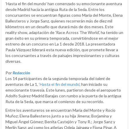
'Hasta el fin del mundo' han comenzado su emocionante aventura
desde Madrid hacia la antigua Ruta de la Seda. Entre los
concursantes se encuentran figuras como María del Monte, Elena
Ballesteros y Jorge Sanz, quienes recorrerán más de diez mil
kilómetros en un desafío que durará más de dos meses. Este
reality show, adaptación de 'Race Across The World', ha tenido un
gran éxito en su primera temporada, convirtiéndose en el mejor
estreno de un concurso en La 1 desde 2018. La presentadora
Paula Vázquez liderará esta nueva edición, que promete llevar a
los concursantes a través de paisajes impresionantes y culturas
diversas.
Por
Redacción
Los 14 participantes de la segunda temporada del
talent
de
aventuras de La 1,
‘Hasta el fin del mundo’
, han iniciado su
emocionante travesía. Este lunes, partieron desde el aeropuerto
Adolfo Suárez-Madrid Barajas con rumbo a la puerta de la antigua
Ruta de la Seda, que marca el comienzo de su recorrido.
Entre los aventureros se encuentran María del Monte y Rocío
Muñoz; Elena Ballesteros junto a su hija Jimena; Borjamina y
Miguel Ángel Gómez; Benita Castejón y Tony R.; Jorge Sanz y
Merlín Sanz; así como los atletas Odeia Jainaga y Fiona Pinar. A