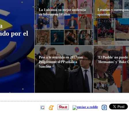
La 1 alcanza su mejor audiencia
Letanías y correspon
en febrero en 14 años
epistolar
a
ado por el
Pese a lo ocurrido en 2017 con
'El Pueblo' no puede
Puigdemont el PP señala a
'Hermanos' y 'Bake O
Sánchez