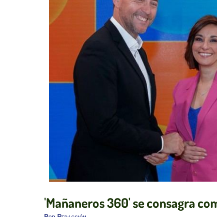
'Mañaneros 360' se consagra com
Por
Redacción