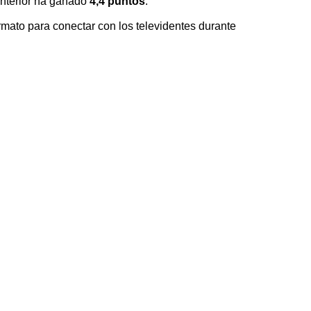
anterior ha ganado
4,4 puntos
.
ormato para conectar con los televidentes durante