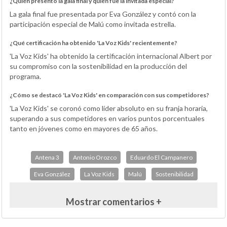
¿Quién presentó la gala final y quién fue la invitada especial?
La gala final fue presentada por Eva González y contó con la
participación especial de Malú como invitada estrella.
¿Qué certificación ha obtenido 'La Voz Kids' recientemente?
'La Voz Kids' ha obtenido la certificación internacional Albert por
su compromiso con la sostenibilidad en la producción del
programa.
¿Cómo se destacó 'La Voz Kids' en comparación con sus competidores?
'La Voz Kids' se coronó como líder absoluto en su franja horaria,
superando a sus competidores en varios puntos porcentuales
tanto en jóvenes como en mayores de 65 años.
Antena 3
Antonio Orozco
Eduardo El Campanero
Eva González
La Voz Kids
Malú
Sostenibilidad
Mostrar comentarios +