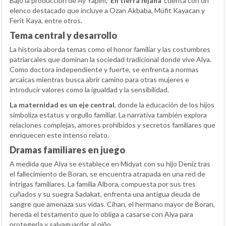
Bajo la producción de Ay Yapim,
‘En tierra lejana’
cuenta con un
elenco destacado que incluye a Ozan Akbaba, Müfit Kayacan y
Ferit Kaya, entre otros.
Tema central y desarrollo
La historia aborda temas como el honor familiar y las costumbres
patriarcales que dominan la sociedad tradicional donde vive Alya.
Como doctora independiente y fuerte, se enfrenta a normas
arcaicas mientras busca abrir camino para otras mujeres e
introducir valores como la igualdad y la sensibilidad.
La maternidad es un eje central
, donde la educación de los hijos
simboliza estatus y orgullo familiar. La narrativa también explora
relaciones complejas, amores prohibidos y secretos familiares que
enriquecen este intenso relato.
Dramas familiares en juego
A medida que Alya se establece en Midyat con su hijo Deniz tras
el fallecimiento de Boran, se encuentra atrapada en una red de
intrigas familiares. La familia Albora, compuesta por sus tres
cuñados y su suegra Sadakat, enfrenta una antigua deuda de
sangre que amenaza sus vidas. Cihan, el hermano mayor de Boran,
hereda el testamento que lo obliga a casarse con Alya para
protegerla y salvaguardar al niño.