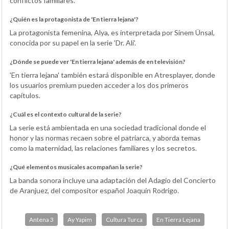
conflictos familiares.
¿Quién es la protagonista de 'En tierra lejana'?
La protagonista femenina, Alya, es interpretada por Sinem Ünsal,
conocida por su papel en la serie 'Dr. Ali'.
¿Dónde se puede ver 'En tierra lejana' además de en televisión?
'En tierra lejana' también estará disponible en Atresplayer, donde
los usuarios premium pueden acceder a los dos primeros
capítulos.
¿Cuál es el contexto cultural de la serie?
La serie está ambientada en una sociedad tradicional donde el
honor y las normas recaen sobre el patriarca, y aborda temas
como la maternidad, las relaciones familiares y los secretos.
¿Qué elementos musicales acompañan la serie?
La banda sonora incluye una adaptación del Adagio del Concierto
de Aranjuez, del compositor español Joaquín Rodrigo.
Antena 3
Ay Yapim
Cultura Turca
En Tierra Lejana