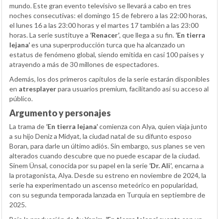
mundo. Este gran evento televisivo se llevará a cabo en tres
noches consecutivas: el domingo 15 de febrero a las 22:00 horas,
el lunes 16 a las 23:00 horas y el martes 17 también a las 23:00
horas. La serie sustituye a
‘Renacer’
, que llega a su fin.
‘En tierra
lejana’
es una superproducción turca que ha alcanzado un
estatus de fenómeno global, siendo emitida en casi 100 países y
atrayendo a más de 30 millones de espectadores.
Además, los dos primeros capítulos de la serie estarán disponibles
en
atresplayer
para usuarios premium, facilitando así su acceso al
público.
Argumento y personajes
La trama de
‘En tierra lejana’
comienza con Alya, quien viaja junto
a su hijo Deniz a Midyat, la ciudad natal de su difunto esposo
Boran, para darle un último adiós. Sin embargo, sus planes se ven
alterados cuando descubre que no puede escapar de la ciudad.
Sinem Ünsal, conocida por su papel en la serie
‘Dr. Ali’
, encarna a
la protagonista, Alya. Desde su estreno en noviembre de 2024, la
serie ha experimentado un ascenso meteórico en popularidad,
con su segunda temporada lanzada en Turquía en septiembre de
2025.