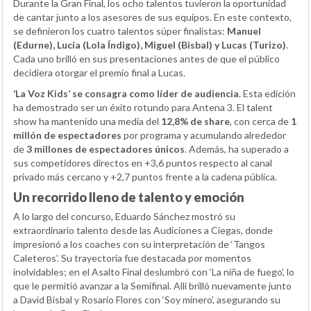
Durante la Gran Final, los ocho talentos tuvieron la oportunidad
de cantar junto a los asesores de sus equipos. En este contexto,
se definieron los cuatro talentos súper finalistas:
Manuel
(Edurne), Lucía (Lola Índigo), Miguel (Bisbal) y Lucas (Turizo)
.
Cada uno brilló en sus presentaciones antes de que el público
decidiera otorgar el premio final a Lucas.
‘La Voz Kids’ se consagra como líder de audiencia
. Esta edición
ha demostrado ser un éxito rotundo para Antena 3. El talent
show ha mantenido una media del
12,8% de share
, con cerca de
1
millón de espectadores
por programa y acumulando alrededor
de
3 millones de espectadores únicos
. Además, ha superado a
sus competidores directos en +3,6 puntos respecto al canal
privado más cercano y +2,7 puntos frente a la cadena pública.
Un recorrido lleno de talento y emoción
A lo largo del concurso, Eduardo Sánchez mostró su
extraordinario talento desde las Audiciones a Ciegas, donde
impresionó a los coaches con su interpretación de ‘Tangos
Caleteros’. Su trayectoria fue destacada por momentos
inolvidables; en el Asalto Final deslumbró con ‘La niña de fuego’, lo
que le permitió avanzar a la Semifinal. Allí brilló nuevamente junto
a David Bisbal y Rosario Flores con ‘Soy minero’, asegurando su