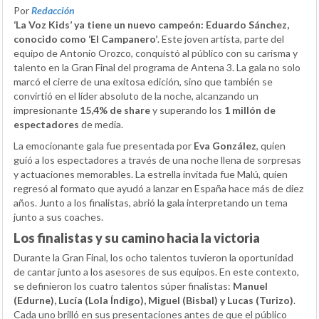
Por
Redacción
‘La Voz Kids’ ya tiene un nuevo campeón: Eduardo Sánchez,
conocido como ‘El Campanero’
. Este joven artista, parte del
equipo de Antonio Orozco, conquistó al público con su carisma y
talento en la Gran Final del programa de Antena 3. La gala no solo
marcó el cierre de una exitosa edición, sino que también se
convirtió en el líder absoluto de la noche, alcanzando un
impresionante
15,4% de share
y superando los
1 millón de
espectadores
de media.
La emocionante gala fue presentada por
Eva González
, quien
guió a los espectadores a través de una noche llena de sorpresas
y actuaciones memorables. La estrella invitada fue Malú, quien
regresó al formato que ayudó a lanzar en España hace más de diez
años. Junto a los finalistas, abrió la gala interpretando un tema
junto a sus coaches.
Los finalistas y su camino hacia la victoria
Durante la Gran Final, los ocho talentos tuvieron la oportunidad
de cantar junto a los asesores de sus equipos. En este contexto,
se definieron los cuatro talentos súper finalistas:
Manuel
(Edurne), Lucía (Lola Índigo), Miguel (Bisbal) y Lucas (Turizo)
.
Cada uno brilló en sus presentaciones antes de que el público