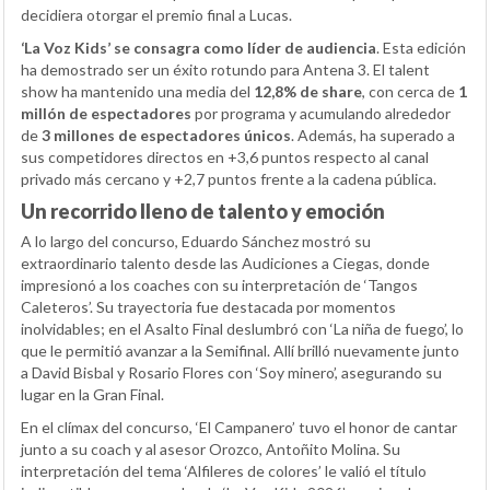
decidiera otorgar el premio final a Lucas.
‘La Voz Kids’ se consagra como líder de audiencia
. Esta edición
ha demostrado ser un éxito rotundo para Antena 3. El talent
show ha mantenido una media del
12,8% de share
, con cerca de
1
millón de espectadores
por programa y acumulando alrededor
de
3 millones de espectadores únicos
. Además, ha superado a
sus competidores directos en +3,6 puntos respecto al canal
privado más cercano y +2,7 puntos frente a la cadena pública.
Un recorrido lleno de talento y emoción
A lo largo del concurso, Eduardo Sánchez mostró su
extraordinario talento desde las Audiciones a Ciegas, donde
impresionó a los coaches con su interpretación de ‘Tangos
Caleteros’. Su trayectoria fue destacada por momentos
inolvidables; en el Asalto Final deslumbró con ‘La niña de fuego’, lo
que le permitió avanzar a la Semifinal. Allí brilló nuevamente junto
a David Bisbal y Rosario Flores con ‘Soy minero’, asegurando su
lugar en la Gran Final.
En el clímax del concurso, ‘El Campanero’ tuvo el honor de cantar
junto a su coach y al asesor Orozco, Antoñito Molina. Su
interpretación del tema ‘Alfileres de colores’ le valió el título