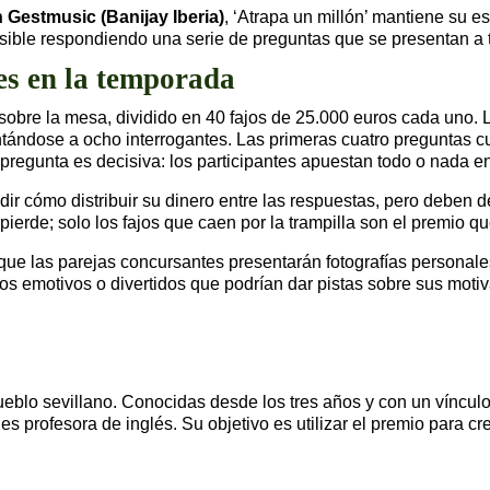
Gestmusic (Banijay Iberia)
, ‘Atrapa un millón’ mantiene su es
sible respondiendo una serie de preguntas que se presentan a t
es en la temporada
 sobre la mesa, dividido en 40 fajos de 25.000 euros cada uno
entándose a ocho interrogantes. Las primeras cuatro preguntas c
a pregunta es decisiva: los participantes apuestan todo o nada e
ir cómo distribuir su dinero entre las respuestas, pero deben de
erde; solo los fajos que caen por la trampilla son el premio qu
e las parejas concursantes presentarán fotografías personales 
s emotivos o divertidos que podrían dar pistas sobre sus motiv
blo sevillano. Conocidas desde los tres años y con un vínculo f
s profesora de inglés. Su objetivo es utilizar el premio para 