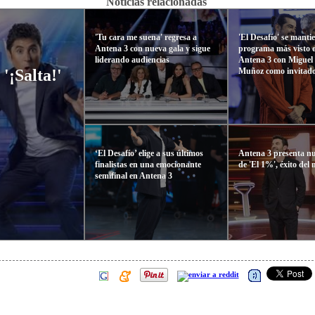
Noticias relacionadas
'Tu cara me suena' regresa a
'El Desafío' se manti
Antena 3 con nueva gala y sigue
programa más visto d
liderando audiencias
Antena 3 con Miguel
Muñoz como invitad
'¡Salta!'
‘El Desafío’ elige a sus últimos
Antena 3 presenta n
finalistas en una emocionante
de 'El 1%', éxito del 
semifinal en Antena 3