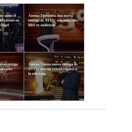
ene como el
Antena 3 presenta una nueva
el viernes en
entrega de 'El 1%' este miércoles,
 Ángel
líder en audiencia
o
ueva entrega
Antena 3 lanza nueva entrega de
miércoles
'El 1%' tras un exitoso regreso a
la televisión