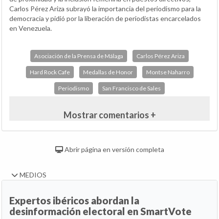
Carlos Pérez Ariza subrayó la importancia del periodismo para la
democracia y pidió por la liberación de periodistas encarcelados
en Venezuela.
Asociación de la Prensa de Málaga
Carlos Pérez Ariza
Hard Rock Cafe
Medallas de Honor
Montse Naharro
Periodismo
San Francisco de Sales
Mostrar comentarios +
Abrir página en versión completa
MEDIOS
Expertos ibéricos abordan la
desinformación electoral en SmartVote