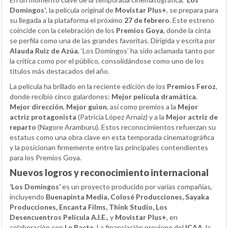
Domingos’
, la película original de
Movistar Plus+
, se prepara para
su llegada a la plataforma el próximo
27 de febrero
. Este estreno
coincide con la celebración de los
Premios Goya
, donde la cinta
se perfila como una de las grandes favoritas. Dirigida y escrita por
Alauda Ruiz de Azúa
, ‘Los Domingos’ ha sido aclamada tanto por
la crítica como por el público, consolidándose como uno de los
títulos más destacados del año.
La película ha brillado en la reciente edición de los
Premios Feroz
,
donde recibió cinco galardones:
Mejor película dramática
,
Mejor dirección
,
Mejor guion
, así como premios a la
Mejor
actriz protagonista
(Patricia López Arnaiz) y a la
Mejor actriz de
reparto
(Nagore Aramburu). Estos reconocimientos refuerzan su
estatus como una obra clave en esta temporada cinematográfica
y la posicionan firmemente entre las principales contendientes
para los Premios Goya.
Nuevos logros y reconocimiento internacional
‘Los Domingos’
es un proyecto producido por varias compañías,
incluyendo
Buenapinta Media, Colosé Producciones, Sayaka
Producciones, Encanta Films, Think Studio, Los
Desencuentros Película A.I.E.
, y
Movistar Plus+
, en
colaboración con
Le Pacte
. La financiación proviene del
ICAA
, la