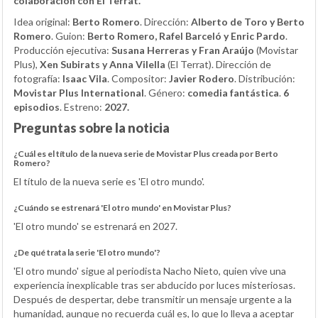
colaboración con El Terrat.
Idea original:
Berto Romero
. Dirección:
Alberto de Toro y Berto
Romero
. Guion:
Berto Romero, Rafel Barceló y Enric Pardo
.
Producción ejecutiva:
Susana Herreras y Fran Araújo
(Movistar
Plus),
Xen Subirats y Anna Vilella
(El Terrat). Dirección de
fotografía:
Isaac Vila
. Compositor:
Javier Rodero
. Distribución:
Movistar Plus International
. Género:
comedia fantástica
.
6
episodios
. Estreno:
2027.
Preguntas sobre la noticia
¿Cuál es el título de la nueva serie de Movistar Plus creada por Berto
Romero?
El título de la nueva serie es 'El otro mundo'.
¿Cuándo se estrenará 'El otro mundo' en Movistar Plus?
'El otro mundo' se estrenará en 2027.
¿De qué trata la serie 'El otro mundo'?
'El otro mundo' sigue al periodista Nacho Nieto, quien vive una
experiencia inexplicable tras ser abducido por luces misteriosas.
Después de despertar, debe transmitir un mensaje urgente a la
humanidad, aunque no recuerda cuál es, lo que lo lleva a aceptar