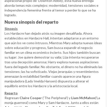
aspiracional propio de ‘Downton Abbey’, esta nueva entrega
aborda temas más complejos: modernidad, tensiones sociales e
independencia femenina frente al temor a perder lo que se ha
logrado.
Nueva sinopsis del reparto
Sinopsis
Los Hardacre han dejado atrás su imagen desaliñada. Ahora
establecidos en Hardacre Hall, intentan adaptarse a un entorno
que aún los ve como intrusos. Mientras Mary adopta nuevas ideas
sobre educación y progreso, Sam busca expandir el negocio
familiar en un clima económico incierto. Sus hijos también buscan
su lugar: Joe quiere demostrar su valía; Liza intenta recuperarse
tras una decepción amorosa; Harry explora nuevas aspiraciones
fuera del legado familiar. No obstante, el dinero no ha eliminado las
tensiones; las ha sofisticado. Viejas jerarquías y resentimientos
amenazan la estabilidad familiar cuando aparece una figura
manipuladora (Lady Imelda Hansen) dispuesta a alterar el
equilibrio entre los Hardacre y la aristocracia local.
Reparto
Regresan
Claire Cooper
(‘The Peripheral’) y
Liam McMahon
('La
monja guerrera') como Mary y Sam Hardacre. Junto a ellos están