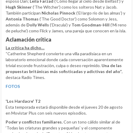
esposo Dan;
Leila Farzad
(‘Cómo llegar al cielo desde Belfast’) y
Hugh Skinner
(‘The Witcher’) como los solteros Nat y Jacob.
También participan
Nicholas Pinnock
(‘El largo río de las almas’) y
Antonia Thomas
(‘The Good Doctor’) como Solomon y Jess,
además de
Dolly Wells
(‘Dracula’) y
Tom Goodman-Hill
(‘Mi reno
de peluche’) como Flick y James, una pareja que conocen en la isla.
Aclamación crítica
La crítica ha dicho…
“Catherine Shepherd convierte una villa paradisíaca en un
laboratorio emocional donde cada conversación aparentemente
trivial esconde frustración, culpa o deseo reprimido.
Una de las
propuestas británicas más sofisticadas y adictivas del año”
,
destaca Radio Times.
FOTOS
'Los Hardacre' T2
Esta temporada estará disponible desde el jueves 20 de agosto
en Movistar Plus con seis nuevos episodios.
Poder y conflictos familiares.
Con un tono cálido similar al de
‘Todas las criaturas grandes y pequeñas’ y el componente