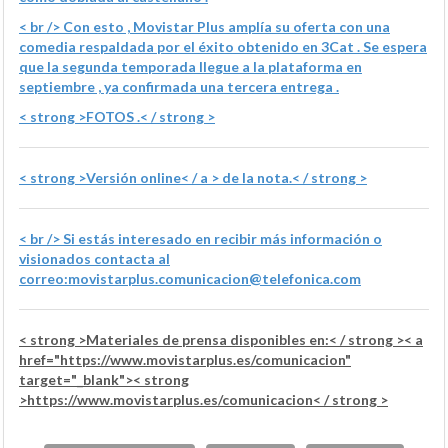
< br /> Con esto , Movistar Plus amplía su oferta con una
comedia respaldada por el éxito obtenido en 3Cat . Se espera
que la segunda temporada llegue a la plataforma en
septiembre , ya confirmada una tercera entrega .
< strong >FOTOS .< / strong >
< strong >Versión
online< / a > de la nota.< / strong >
< br /> Si estás interesado en recibir más información o
visionados contacta al
correo:
movistarplus.comunicacion@telefonica.com
< strong >Materiales de prensa disponibles en:< / strong >< a
href="https://www.movistarplus.es/comunicacion"
target="_blank">< strong
>https://www.movistarplus.es/comunicacion< / strong >