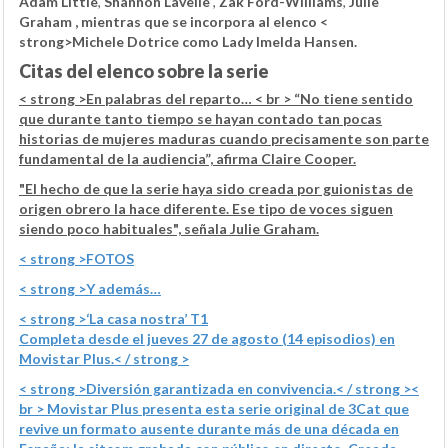
Adam Little
,
Shannon Lavelle
,
Zak Ford-Williams
,
Julie
Graham
, mientras que se incorpora al elenco <
strong>Michele Dotrice
como Lady Imelda Hansen.
Citas del elenco sobre la serie
< strong >En palabras del reparto…
< br > “No tiene sentido
que durante tanto tiempo se hayan contado tan pocas
historias de mujeres maduras cuando precisamente son parte
fundamental de la audiencia”, afirma Claire Cooper.
"El hecho de que la serie haya sido creada por guionistas de
origen obrero la hace diferente. Ese tipo de voces siguen
siendo poco habituales", señala Julie Graham.
< strong >FOTOS
< strong >Y además…
< strong >‘La casa nostra’ T1
Completa desde el jueves 27 de agosto (14 episodios) en
Movistar Plus.< / strong >
< strong >Diversión garantizada en convivencia.< / strong ><
br > Movistar Plus presenta esta serie original de 3Cat que
revive un formato ausente durante más de una década en