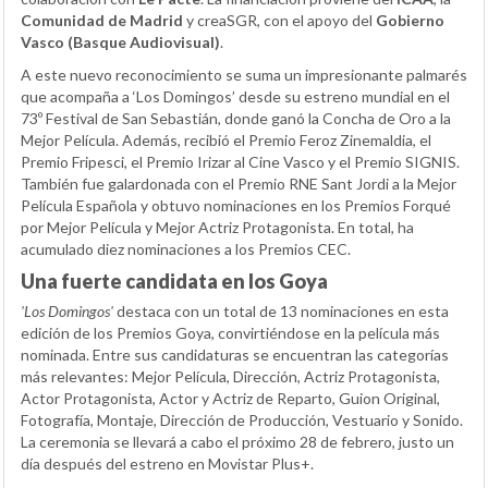
Comunidad de Madrid
y creaSGR, con el apoyo del
Gobierno
Vasco (Basque Audiovisual)
.
A este nuevo reconocimiento se suma un impresionante palmarés
que acompaña a ‘Los Domingos’ desde su estreno mundial en el
73º Festival de San Sebastián, donde ganó la Concha de Oro a la
Mejor Película. Además, recibió el Premio Feroz Zinemaldia, el
Premio Fripesci, el Premio Irizar al Cine Vasco y el Premio SIGNIS.
También fue galardonada con el Premio RNE Sant Jordi a la Mejor
Película Española y obtuvo nominaciones en los Premios Forqué
por Mejor Película y Mejor Actriz Protagonista. En total, ha
acumulado diez nominaciones a los Premios CEC.
Una fuerte candidata en los Goya
'Los Domingos'
destaca con un total de 13 nominaciones en esta
edición de los Premios Goya, convirtiéndose en la película más
nominada. Entre sus candidaturas se encuentran las categorías
más relevantes: Mejor Película, Dirección, Actriz Protagonista,
Actor Protagonista, Actor y Actriz de Reparto, Guion Original,
Fotografía, Montaje, Dirección de Producción, Vestuario y Sonido.
La ceremonia se llevará a cabo el próximo 28 de febrero, justo un
día después del estreno en Movistar Plus+.