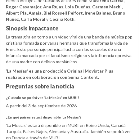
elenco incluye a destacados actores como
Macarena García,
Roger Casamajor, Ana Rujas, Lola Dueñas, Carmen Machi,
Albert Pla, Amaia, Biel Rossell Pelfort, Irene Balmes, Bruno
Núñez, Carla Moral
y
Cecilia Roth
.
Sinopsis impactante
La trama gira en torno a un vídeo viral de una banda de música pop
cristiana formada por varias hermanas que transforma la vida de
Enric. Este personaje principal lucha con las secuelas de una
infancia marcada por el fanatismo religioso y la influencia opresiva
de una madre con delirios mesiánicos.
‘La Mesías’ es una producción Original Movistar Plus
realizada en colaboración con Suma Content.
Preguntas sobre la noticia
¿Cuándo se podrá ver 'La Mesías' en MUBI?
A partir del 3 de septiembre de 2026.
¿En qué países estará disponible 'La Mesías'?
'La Mesías' estará disponible en MUBI en Reino Unido, Canadá,
Turquía, Países Bajos, Alemania y Australia. También se podrá ver
en Francia a través de MUBI.