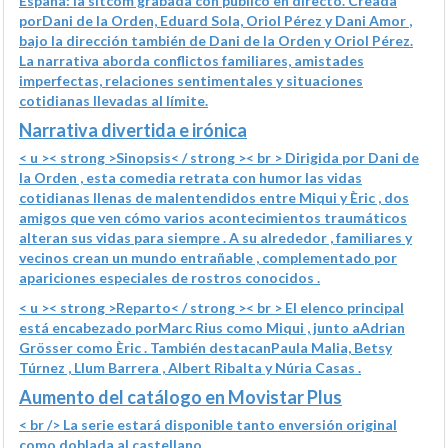
España: la sitcom grabada con público en directo. Creada
por
Dani de la Orden, Eduard Sola, Oriol Pérez y Dani Amor
,
bajo la dirección también de Dani de la Orden y Oriol Pérez.
La narrativa aborda conflictos familiares, amistades
imperfectas, relaciones sentimentales y situaciones
cotidianas llevadas al límite.
Narrativa divertida e irónica
< u >< strong >Sinopsis< / strong >
< br > Dirigida por Dani de
la Orden , esta comedia retrata con humor las vidas
cotidianas llenas de malentendidos entre Miqui y Èric , dos
amigos que ven cómo varios acontecimientos traumáticos
alteran sus vidas para siempre . A su alrededor , familiares y
vecinos crean un mundo entrañable , complementado por
apariciones especiales de rostros conocidos .
< u >< strong >Reparto< / strong >
< br > El elenco principal
está encabezado por
Marc Rius
como Miqui , junto a
Adrian
Grösser
como Èric . También destacan
Paula Malia, Betsy
Túrnez , Llum Barrera , Albert Ribalta y Núria Casas .
Aumento del catálogo en Movistar Plus
< br /> La serie estará disponible tanto en
versión original
como doblada al castellano .