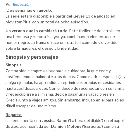
Por
Redacción
‘Dos semanas en agosto’
La serie estará disponible a partir del jueves 13 de agosto en
Movistar Plus, con un total de ocho episodios.
Un verano que lo cambiará todo.
Este thriller se desarrolla en
una hermosa y remota isla griega, combinando elementos de
humor negro. La trama ofrece un retrato incómodo y divertido
sobre la madurez, el deseo y la identidad.
Sinopsis y personajes
Sinopsis
Zoe ha sido siempre «la buena»: la cuidadora, la que cede y
sostiene emocionalmente a los demás. Como madre, esposa, hija y
amiga ejemplar, ha aprendido a reprimir sus propias necesidades
hasta casi desaparecer. Con el deseo de reconectar con su familia
y redescubrirse a sí misma, decide pasar unas vacaciones en
Grecia junto a viejos amigos. Sin embargo, incluso en el paraíso es
difícil escapar de uno mismo.
Reparto
La serie cuenta con
Jessica Raine
(‘La hora del diablo’) en el papel
de Zoe, acompañada por
Damien Molony
(‘Bergerac’) como su