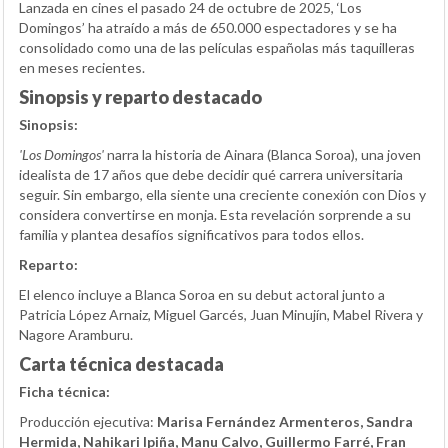
Lanzada en cines el pasado 24 de octubre de 2025, ‘Los
Domingos’ ha atraído a más de 650.000 espectadores y se ha
consolidado como una de las películas españolas más taquilleras
en meses recientes.
Sinopsis y reparto destacado
Sinopsis:
'Los Domingos'
narra la historia de Ainara (Blanca Soroa), una joven
idealista de 17 años que debe decidir qué carrera universitaria
seguir. Sin embargo, ella siente una creciente conexión con Dios y
considera convertirse en monja. Esta revelación sorprende a su
familia y plantea desafíos significativos para todos ellos.
Reparto:
El elenco incluye a Blanca Soroa en su debut actoral junto a
Patricia López Arnaiz, Miguel Garcés, Juan Minujín, Mabel Rivera y
Nagore Aramburu.
Carta técnica destacada
Ficha técnica:
Producción ejecutiva:
Marisa Fernández Armenteros, Sandra
Hermida, Nahikari Ipiña, Manu Calvo, Guillermo Farré, Fran