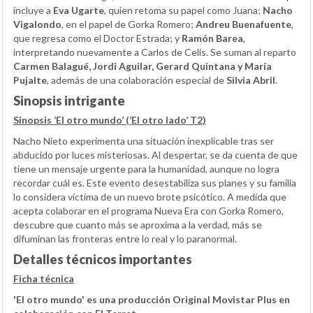
incluye a
Eva Ugarte
, quien retoma su papel como Juana;
Nacho
Vigalondo
, en el papel de Gorka Romero;
Andreu Buenafuente
,
que regresa como el Doctor Estrada; y
Ramón Barea
,
interpretando nuevamente a Carlos de Celis. Se suman al reparto
Carmen Balagué, Jordi Aguilar, Gerard Quintana y María
Pujalte
, además de una colaboración especial de
Silvia Abril
.
Sinopsis intrigante
Sinopsis ‘El otro mundo’ (‘El otro lado’ T2)
Nacho Nieto experimenta una situación inexplicable tras ser
abducido por luces misteriosas. Al despertar, se da cuenta de que
tiene un mensaje urgente para la humanidad, aunque no logra
recordar cuál es. Este evento desestabiliza sus planes y su familia
lo considera víctima de un nuevo brote psicótico. A medida que
acepta colaborar en el programa Nueva Era con Gorka Romero,
descubre que cuanto más se aproxima a la verdad, más se
difuminan las fronteras entre lo real y lo paranormal.
Detalles técnicos importantes
Ficha técnica
'El otro mundo' es una producción Original Movistar Plus en