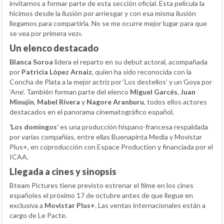
invitarnos a formar parte de esta sección oficial. Esta película la
hicimos desde la ilusión por arriesgar y con esa misma ilusión
llegamos para compartirla. No se me ocurre mejor lugar para que
se vea por primera vez».
Un elenco destacado
Blanca Soroa
lidera el reparto en su debut actoral, acompañada
por
Patricia López Arnaiz
, quien ha sido reconocida con la
Concha de Plata a la mejor actriz por ‘Los destellos’ y un Goya por
‘Ane’. También forman parte del elenco
Miguel Garcés
,
Juan
Minujín
,
Mabel Rivera
y
Nagore Aranburu
, todos ellos actores
destacados en el panorama cinematográfico español.
‘Los domingos’
es una producción hispano-francesa respaldada
por varias compañías, entre ellas Buenapinta Media y Movistar
Plus+, en coproducción con Espace Production y financiada por el
ICAA.
Llegada a cines y sinopsis
Bteam Pictures tiene previsto estrenar el filme en los cines
españoles el próximo 17 de octubre antes de que llegue en
exclusiva a
Movistar Plus+
. Las ventas internacionales están a
cargo de Le Pacte.