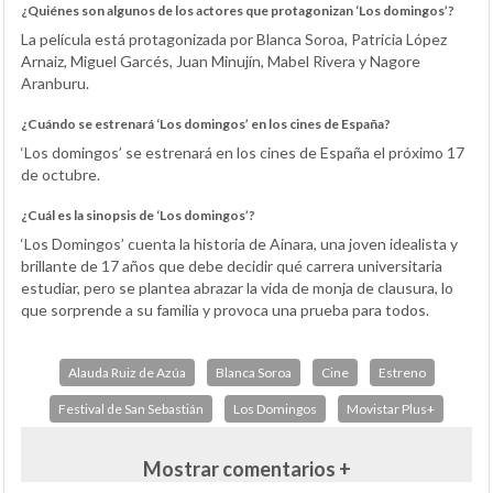
¿Quiénes son algunos de los actores que protagonizan ‘Los domingos’?
La película está protagonizada por Blanca Soroa, Patricia López
Arnaiz, Miguel Garcés, Juan Minujín, Mabel Rivera y Nagore
Aranburu.
¿Cuándo se estrenará ‘Los domingos’ en los cines de España?
‘Los domingos’ se estrenará en los cines de España el próximo 17
de octubre.
¿Cuál es la sinopsis de ‘Los domingos’?
‘Los Domingos’ cuenta la historia de Ainara, una joven idealista y
brillante de 17 años que debe decidir qué carrera universitaria
estudiar, pero se plantea abrazar la vida de monja de clausura, lo
que sorprende a su familia y provoca una prueba para todos.
Alauda Ruiz de Azúa
Blanca Soroa
Cine
Estreno
Festival de San Sebastián
Los Domingos
Movistar Plus+
Mostrar comentarios +