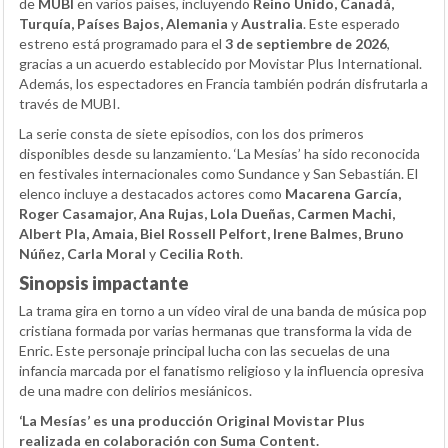
de
MUBI
en varios países, incluyendo
Reino Unido, Canadá,
Turquía, Países Bajos, Alemania
y
Australia
. Este esperado
estreno está programado para el
3 de septiembre de 2026
,
gracias a un acuerdo establecido por Movistar Plus International.
Además, los espectadores en Francia también podrán disfrutarla a
través de MUBI.
La serie consta de siete episodios, con los dos primeros
disponibles desde su lanzamiento. ‘La Mesías’ ha sido reconocida
en festivales internacionales como Sundance y San Sebastián. El
elenco incluye a destacados actores como
Macarena García,
Roger Casamajor, Ana Rujas, Lola Dueñas, Carmen Machi,
Albert Pla, Amaia, Biel Rossell Pelfort, Irene Balmes, Bruno
Núñez, Carla Moral
y
Cecilia Roth
.
Sinopsis impactante
La trama gira en torno a un vídeo viral de una banda de música pop
cristiana formada por varias hermanas que transforma la vida de
Enric. Este personaje principal lucha con las secuelas de una
infancia marcada por el fanatismo religioso y la influencia opresiva
de una madre con delirios mesiánicos.
‘La Mesías’ es una producción Original Movistar Plus
realizada en colaboración con Suma Content.