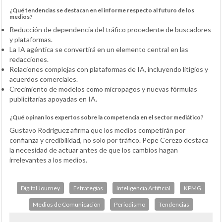
¿Qué tendencias se destacan en el informe respecto al futuro de los
medios?
Reducción de dependencia del tráfico procedente de buscadores
y plataformas.
La IA agéntica se convertirá en un elemento central en las
redacciones.
Relaciones complejas con plataformas de IA, incluyendo litigios y
acuerdos comerciales.
Crecimiento de modelos como micropagos y nuevas fórmulas
publicitarias apoyadas en IA.
¿Qué opinan los expertos sobre la competencia en el sector mediático?
Gustavo Rodríguez afirma que los medios competirán por
confianza y credibilidad, no solo por tráfico. Pepe Cerezo destaca
la necesidad de actuar antes de que los cambios hagan
irrelevantes a los medios.
Digital Journey
Estrategias
Inteligencia Artificial
KPMG
Medios de Comunicación
Periodismo
Tendencias