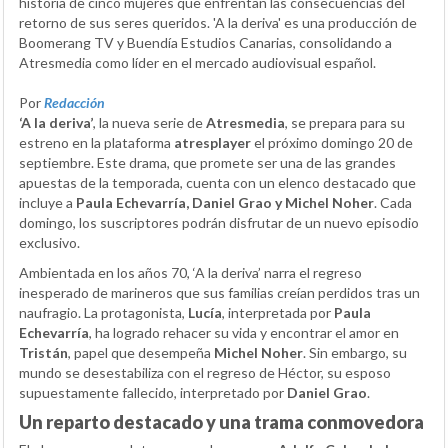
historia de cinco mujeres que enfrentan las consecuencias del
retorno de sus seres queridos. 'A la deriva' es una producción de
Boomerang TV y Buendía Estudios Canarias, consolidando a
Atresmedia como líder en el mercado audiovisual español.
Por
Redacción
‘A la deriva’
, la nueva serie de
Atresmedia
, se prepara para su
estreno en la plataforma
atresplayer
el próximo domingo 20 de
septiembre. Este drama, que promete ser una de las grandes
apuestas de la temporada, cuenta con un elenco destacado que
incluye a
Paula Echevarría, Daniel Grao y Michel Noher
. Cada
domingo, los suscriptores podrán disfrutar de un nuevo episodio
exclusivo.
Ambientada en los años 70, ‘A la deriva’ narra el regreso
inesperado de marineros que sus familias creían perdidos tras un
naufragio. La protagonista,
Lucía
, interpretada por
Paula
Echevarría
, ha logrado rehacer su vida y encontrar el amor en
Tristán
, papel que desempeña
Michel Noher
. Sin embargo, su
mundo se desestabiliza con el regreso de Héctor, su esposo
supuestamente fallecido, interpretado por
Daniel Grao
.
Un reparto destacado y una trama conmovedora