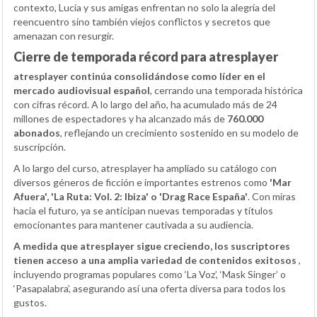
contexto, Lucía y sus amigas enfrentan no solo la alegría del
reencuentro sino también viejos conflictos y secretos que
amenazan con resurgir.
Cierre de temporada récord para atresplayer
atresplayer continúa consolidándose como líder en el
mercado audiovisual español
, cerrando una temporada histórica
con cifras récord. A lo largo del año, ha acumulado más de 24
millones de espectadores y ha alcanzado más de
760.000
abonados
, reflejando un crecimiento sostenido en su modelo de
suscripción.
A lo largo del curso, atresplayer ha ampliado su catálogo con
diversos géneros de ficción e importantes estrenos como
'Mar
Afuera', 'La Ruta: Vol. 2: Ibiza' o 'Drag Race España'
. Con miras
hacia el futuro, ya se anticipan nuevas temporadas y títulos
emocionantes para mantener cautivada a su audiencia.
A medida que atresplayer sigue creciendo, los suscriptores
tienen acceso a una amplia variedad de contenidos exitosos
,
incluyendo programas populares como ‘La Voz’, ‘Mask Singer’ o
‘Pasapalabra’, asegurando así una oferta diversa para todos los
gustos.