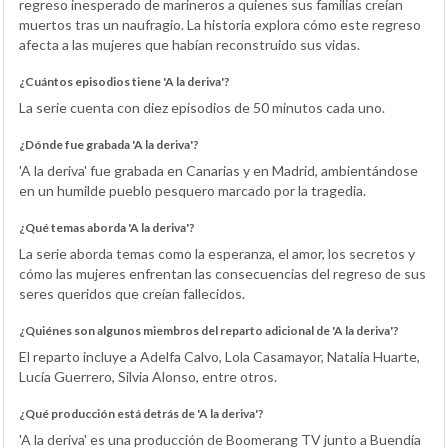
regreso inesperado de marineros a quienes sus familias creían
muertos tras un naufragio. La historia explora cómo este regreso
afecta a las mujeres que habían reconstruido sus vidas.
¿Cuántos episodios tiene 'A la deriva'?
La serie cuenta con diez episodios de 50 minutos cada uno.
¿Dónde fue grabada 'A la deriva'?
'A la deriva' fue grabada en Canarias y en Madrid, ambientándose
en un humilde pueblo pesquero marcado por la tragedia.
¿Qué temas aborda 'A la deriva'?
La serie aborda temas como la esperanza, el amor, los secretos y
cómo las mujeres enfrentan las consecuencias del regreso de sus
seres queridos que creían fallecidos.
¿Quiénes son algunos miembros del reparto adicional de 'A la deriva'?
El reparto incluye a Adelfa Calvo, Lola Casamayor, Natalia Huarte,
Lucía Guerrero, Silvia Alonso, entre otros.
¿Qué producción está detrás de 'A la deriva'?
'A la deriva' es una producción de Boomerang TV junto a Buendía