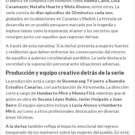
El elenco se completa con nombres como
Adelfa Calvo, Lola
Casamayor, Natalia Huarte y Silvia Alonso
, entre otros. La
serie consta de
diez episodios de 50 minutos cada uno
,
grabados en localizaciones en Canarias y Madrid. La historia se
desarrolla en un pueblo pesquero marcado por la tragedia y
explora temas como la esperanza, el amor y los secretos que
resurgen junto con aquellos que regresan del mar.
A través de esta narrativa, ‘A la deriva’ presenta a mujeres fuertes
y resilientes que deben enfrentar las consecuencias del retorno
de aquellos a quienes consideraban perdidos. La serie destaca la
sororidad y la superación personal ante situaciones adversas.
Producción y equipo creativo detrás de la serie
La producción está a cargo de
Boomerang TV junto a Buendía
Estudios Canarias
, con participación de Atresmedia. La dirección
corre a cargo de
Humberto Miró y Menna Fité
, mientras que el
guion es obra de
Susana López Rubio, Javier Holgado y Juan
Beiro
. El equipo ejecutivo incluye a
Lucía Alonso y Humberto
Miró
, así como a otros profesionales destacados en diversas
áreas técnicas.
A la deriva
también refleja el impacto emocional del regreso
inesperado de los marineros sobre las mujeres del pueblo. En este