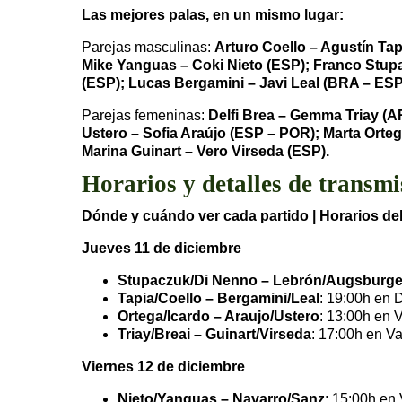
Las mejores palas, en un mismo lugar:
Parejas masculinas:
Arturo Coello – Agustín Ta
Mike Yanguas – Coki Nieto (ESP); Franco Stup
(ESP); Lucas Bergamini – Javi Leal (BRA – ESP
Parejas femeninas:
Delfi Brea – Gemma Triay (A
Ustero – Sofia Araújo (ESP – POR); Marta Orteg
Marina Guinart – Vero Virseda (ESP).
Horarios y detalles de transmi
Dónde y cuándo ver cada partido | Horarios del
Jueves 11 de diciembre
Stupaczuk/Di Nenno – Lebrón/Augsburge
Tapia/Coello – Bergamini/Leal
: 19:00h en D
Ortega/Icardo – Araujo/Ustero
: 13:00h en 
Triay/Breai – Guinart/Virseda
: 17:00h en Va
Viernes 12 de diciembre
Nieto/Yanguas – Navarro/Sanz
: 15:00h en 