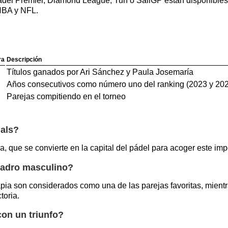
ádel Premier, Diamond League, Turf o SailGP están disponibles
 NBA y NFL.
ra
Descripción
Títulos ganados por Ari Sánchez y Paula Josemaría
Años consecutivos como número uno del ranking (2023 y 20
Parejas compitiendo en el torneo
nals?
, que se convierte en la capital del pádel para acoger este imp
cuadro masculino?
apia son considerados como una de las parejas favoritas, mien
toria.
on un triunfo?