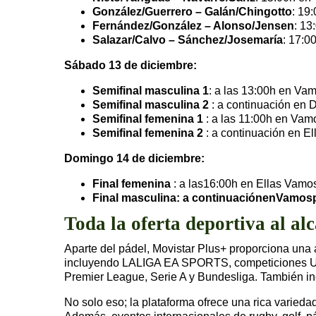
González/Guerrero – Galán/Chingotto
: 19
Fernández/González – Alonso/Jensen
: 13
Salazar/Calvo – Sánchez/Josemaría
: 17:0
Sábado 13 de diciembre:
Semifinal masculina 1
: a las 13:00h en Vam
Semifinal masculina 2
: a continuación en D
Semifinal femenina 1
: a las 11:00h en Vamo
Semifinal femenina 2
: a continuación en El
Domingo 14 de diciembre:
Final femenina
: a las16:00h en Ellas Vamo
Final masculina: a continuaciónenVamosp
Toda la oferta deportiva al al
Aparte del pádel, Movistar Plus+ proporciona una a
incluyendo LALIGA EA SPORTS, competiciones UE
Premier League, Serie A y Bundesliga. También i
No solo eso; la plataforma ofrece una rica varied