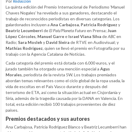
Por
Redacción
La quinta edición del Premio Internacional de Periodismo ‘Manuel
Chaves Nogales’ ha revelado a sus ganadores, destacando el
trabajo de reconocidos periodistas en diversas categorías. Los
galardonados incluyen a
Ana Carbajosa
,
Patricia Rodríguez
y
Beatriz Lecumberri
de
El País/Planeta Futuro
en Prensa;
Juan
López Córcoles
,
Manuel Garre
e
Israel Viana Silva
de
ABC
en
Radio;
Sara Mosleh
y
David Sieira
de RTVE en Audiovisual; y
Mathías Rodríguez
, quien se llevó el premio en Fotografía por su
trabajo con la Agencia Catalana de Noticias.
Cada categoría del premio está dotada con 6.000 euros, y el
jurado también ha otorgado una mención especial a
Agus
Morales
, periodista de la revista 5W. Los trabajos premiados
abordan temas relevantes como el ciclo global de la ropa usada, la
vida de escoltas en el País Vasco durante y después del
terrorismo de ETA, así como la situación actual en Cisjordania y
Siria, además de la tragedia causada por la DANA en Valencia. En
total, esta edición recibió 100 trabajos provenientes de diez
países.
Premios destacados y sus autores
Ana Carbajosa, Patricia Rodríguez Blanco y Beatriz Lecumberri han