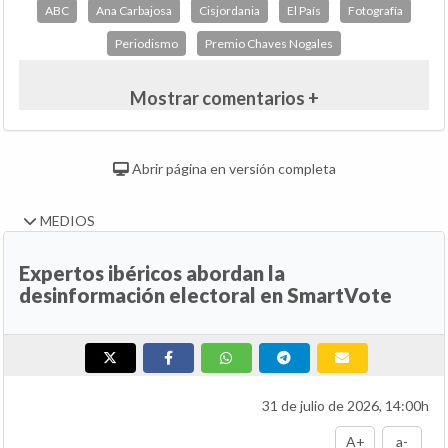
ABC
Ana Carbajosa
Cisjordania
El País
Fotografía
Periodismo
Premio Chaves Nogales
Mostrar comentarios +
Abrir página en versión completa
MEDIOS
Expertos ibéricos abordan la
desinformación electoral en SmartVote
31 de julio de 2026, 14:00h
A+
a-