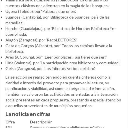
cuentos clásicos nos adentran en la magia de los bosques’.
Ugena (Toledo), por ‘Palabras que unen’.
Suances (Cantabria), por ‘Biblioteca de Suances, país de las
maravillas’.
Horche (Guadalajara), por ‘Biblioteca de Horche: Biblioteca En-
cuent-hada’.
Alagón (Zaragoza), por ‘RecoLECTORES’.
Gata de Gorgos (Alicante), por ‘Todos los caminos llevan a la
biblioteca’.
Ares (A Coruña), por ‘¡Leer por placer… así tiene que ser!’
Lliria (Valencia), por ‘La participación crea biblioteca y comunidad’.
Gelsa (Zaragoza), por ‘Los infinitos verbos del libro’.
La selección se realizó teniendo en cuenta criterios como la
claridad e interés del proyecto para promover la lectura, su
planificación y viabilidad, así como su originalidad e innovación.
También se valoraron las actividades orientadas a la integración
social presentes en cada propuesta, prestando especial atención
a aquellas provenientes de municipios pequeños.
La noticia en cifras
Cifra
Descripción
331
Premios concedidos a bibliotecas públicas