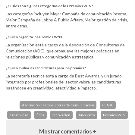
¿Cuáles son algunas categorías de los Premios W!N?
Las categorías incluyen Mejor Campaña de comunicación interna,
Mejor Campaña de Lobby & Public Affairs, Mejor gestión de crisis,
entre otras.
¿Quién organiza los Premios W!N?
La organización está a cargo de la Asociación de Consultoras de
Comunicación (ADC), que promueve las mejores prácticas en
relaciones públicas y comunicación estratégica.
¿Quién evalúa las candidaturas para los premios?
La secretaría técnica está a cargo de Best Awards, y un jurado
integrado por profesionales del sector valora las candidaturas
basándose en creatividad, efectividad e impacto.
Asociación de Consultoras de Comunicación
CLABE
Creatividad
Ética
Innovación
Juan Zafra
Premios W!N
Mostrar comentarios +