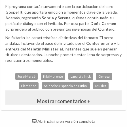
El programa contará nuevamente con la participación del coro
Góspel It
, que aportará emoción a momentos clave de la velada.
Además, regresarán
Sobria y Serena
, quienes continuarán su
particular diálogo con el invitado. Por otra parte,
Doña Carmen
sorprenderá al público con preguntas ingeniosas del Quintero.
No faltarán las características distintivas del formato ‘El perro
andaluz’, incluyendo el paso del invitado por el
Confesionario
y la
entrega del
Maletín Ministerial
, instantes que suelen generar
titulares destacados. La noche promete estar llena de sorpresas y
reencuentros memorables.
José Mercé
Kiki Morente
Lagartija Nick
Omega
Flamenco
Selección Española de Fútbol
Música
Mostrar comentarios +
Abrir página en versión completa