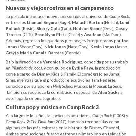
Nuevos y viejos rostros en el campamento
La película introduce nuevos personajes al universo de
Camp Rock
,
entre ellos
Liamani Segura
(Sage),
Malachi Barton
(Fletch),
Lumi
Pollack
(Rosie),
Sherry Cola
(Lark),
Hudson Stone
(Desi),
Casey
Trotter
(Cliff),
Brooklynn Pitts
(Callie) y
Ava Jean
(Madison).
Además, regresan los queridos personajes interpretados por
Joe
Jonas
(Shane Gray),
Nick Jonas
(Nate Gray),
Kevin Jonas
(Jason
Gray) y
Maria Canals-Barrera
(Connie).
Bajo la dirección de
Veronica Rodriguez
, conocida por su trabajo
en
Pijamada de locos
, y con guion de
Eydie Faye
, la producción
corre a cargo de Disney Kids & Family. El coreógrafo es
Jamal
Sims
, mientras que el productor ejecutivo es
Tim Federle
,
conocido por su labor en
High School Musical: El Musical: La Serie
.
También se reconoce la contribución especial de
Alan Sacks
a
este legado cinematográfico.
Cultura pop y música en Camp Rock 3
A lo largo de los años, las películas anteriores,
Camp Rock
(2008) y
Camp Rock 2: The Final Jam
(2010), han sido reconocidas como
algunas de las más exitosas en la historia de Disney Channel.
Ambas producciones fueron estrenos número uno en televisión