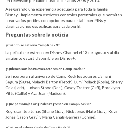
en televisión por cable durante los años 2008 y 2010.
Asegurando una experiencia adecuada para toda la familia,
Disney+ implementa estrictos controles parentales que permiten
crear varios perfiles con opciones para establecer PINs y
clasificaciones específicas para cada perfil.
Preguntas sobre la noticia
¿Cuándo se estrena Camp Rock 3?
La película se estrena en Disney Channel el 13 de agosto y al día
siguiente estará disponible en Disney+.
¿Quiénes son los nuevos actores en Camp Rock 3?
Se incorporan al universo de Camp Rock los actores Liamani
Segura (Sage), Malachi Barton (Fletch), Lumi Pollack (Rosie), Sherry
Cola (Lark), Hudson Stone (Desi), Casey Trotter (Cliff), Brooklynn
Pitts (Callie) y Ava Jean (Madison).
¿Qué personajes originales regresan en Camp Rock 3?
Regresan Joe Jonas (Shane Gray), Nick Jonas (Nate Gray), Kevin
Jonas (Jason Gray) y Maria Canals-Barrera (Connie).
¿Cuál es el primer single de Camp Rock 3?