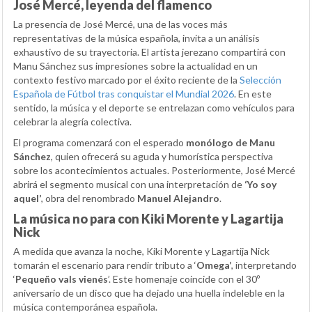
José Mercé, leyenda del flamenco
La presencia de José Mercé, una de las voces más
representativas de la música española, invita a un análisis
exhaustivo de su trayectoria. El artista jerezano compartirá con
Manu Sánchez sus impresiones sobre la actualidad en un
contexto festivo marcado por el éxito reciente de la
Selección
Española de Fútbol tras conquistar el Mundial 2026
. En este
sentido, la música y el deporte se entrelazan como vehículos para
celebrar la alegría colectiva.
El programa comenzará con el esperado
monólogo de Manu
Sánchez
, quien ofrecerá su aguda y humorística perspectiva
sobre los acontecimientos actuales. Posteriormente, José Mercé
abrirá el segmento musical con una interpretación de
‘Yo soy
aquel’
, obra del renombrado
Manuel Alejandro
.
La música no para con Kiki Morente y Lagartija
Nick
A medida que avanza la noche, Kiki Morente y Lagartija Nick
tomarán el escenario para rendir tributo a ‘
Omega’
, interpretando
‘
Pequeño vals vienés
’. Este homenaje coincide con el 30º
aniversario de un disco que ha dejado una huella indeleble en la
música contemporánea española.