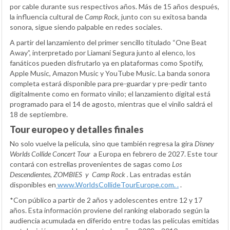
por cable durante sus respectivos años. Más de 15 años después,
la influencia cultural de
Camp Rock
, junto con su exitosa banda
sonora, sigue siendo palpable en redes sociales.
A partir del lanzamiento del primer sencillo titulado “One Beat
Away”, interpretado por Liamani Segura junto al elenco, los
fanáticos pueden disfrutarlo ya en plataformas como Spotify,
Apple Music, Amazon Music y YouTube Music. La banda sonora
completa estará disponible para pre-guardar y pre-pedir tanto
digitalmente como en formato vinilo; el lanzamiento digital está
programado para el 14 de agosto, mientras que el vinilo saldrá el
18 de septiembre.
Tour europeo y detalles finales
No solo vuelve la película, sino que también regresa la gira
Disney
Worlds Collide Concert Tour
a Europa en febrero de 2027. Este tour
contará con estrellas provenientes de sagas como
Los
Descendientes, ZOMBIES
y
Camp Rock
.
Las entradas están
disponibles en
w
ww.WorldsCollideTourEurope.com.
.
.
*Con público a partir de 2 años y adolescentes entre 12 y 17
años. Esta información proviene del ranking elaborado según la
audiencia acumulada en diferido entre todas las películas emitidas